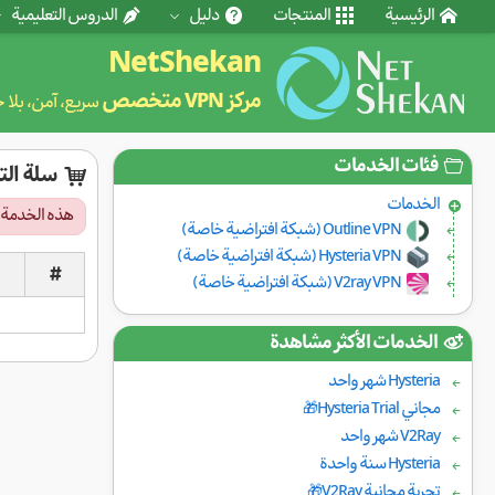
الرئيسية
المنتجات
دليل
الدروس التعليمية
NetShekan
مركز VPN متخصص
سريع، آمن، بلا 
فئات الخدمات
سلة ال
الخدمات
هذه الخدمة غ
Outline VPN (شبكة افتراضية خاصة)
Hysteria VPN (شبكة افتراضية خاصة)
#
V2ray VPN (شبكة افتراضية خاصة)
الخدمات الأكثر مشاهدة
Hysteria شهر واحد
مجاني Hysteria Trial🎁
V2Ray شهر واحد
Hysteria سنة واحدة
تجربة مجانية V2Ray🎁