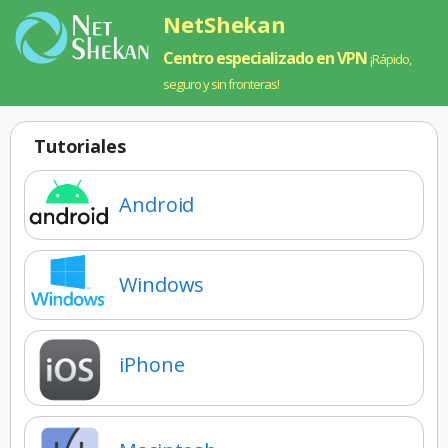
NetShekan
Centro especializado en VPN
¡Rápido,
seguro y sin fronteras!
Tutoriales‌
Android
Windows
iPhone