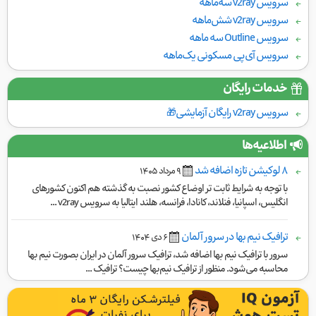
سرویس v2ray سه‌ماهه
سرویس v2ray شش‌ماهه
سرویس Outline سه ماهه
سرویس آی‌پی مسکونی یک‌ماهه
خدمات رایگان
سرویس v2ray رایگان آزمایشی🎁
اطلاعیه‌ها
۸ لوکیشن تازه اضافه شد
٩ مرداد ١۴۰۵
با توجه به شرایط ثابت تر اوضاع کشور نصبت به گذشته هم اکنون کشورهای
انگلیس، اسپانیا، فنلاند، کانادا، فرانسه، هلند ایتالیا به سرویس v2ray ...
ترافیک نیم بها در سرور آلمان
۶ دی ١۴۰۴
سرور با ترافیک نیم بها اضافه شد، ترافیک سرور آلمان در ایران بصورت نیم بها
محاسبه می‌شود. منظور از ترافیک نیم‌بها چیست؟ ترافیک ...