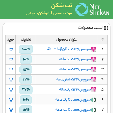
نت شکن
مرکز تخصصی فیلترشکن
سریع، امن
لیست محصولات
#
عنوان محصول
تخفیف
خرید
۱
سرویس v2ray رایگان آزمایشی🎁
۱۰۰%
۲
سرویس v2ray یک‌ماهه
۱۰%
۳
سرویس v2ray سه‌ماهه
۱۵%
۴
سرویس v2ray شش‌ماهه
۲۰%
۵
سرویس v2ray یک‌ساله
۳۰%
۶
سرویس Outline یک ماهه
۱۰%
۷
سرویس Outline سه ماهه
۱۵%