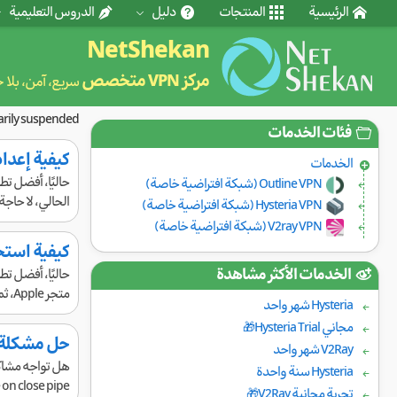
الرئيسية
المنتجات
دليل
الدروس التعليمية
NetShekan
مركز VPN متخصص
سريع، آمن، بلا 
rarily suspended.
فئات الخدمات
كيفية إعداد FoXray على iPhone وإضافة الاشتراك تلقائيًا بدون 
الخدمات
Outline VPN (شبكة افتراضية خاصة)
الحالي، لا حاجة
Hysteria VPN (شبكة افتراضية خاصة)
V2ray VPN (شبكة افتراضية خاصة)
كيفية استخدام تطبيق FoXray
الخدمات الأكثر مشاهدة
متجر Apple، ثم اتبع الخطوات التالية.1- قم بنسخ الرمز الذي قدمناه لك ...
Hysteria شهر واحد
مجاني Hysteria Trial🎁
حل مشكلة عدم الاتصال 
V2Ray شهر واحد
Hysteria سنة واحدة
read/write on close pipe في v2ray. 1. الحاجة إلى اتصال
تجربة مجانية V2Ray🎁