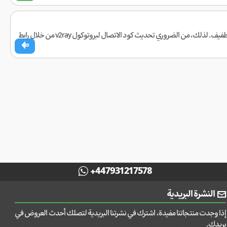
نظرًا للتغييرات الأخيرة التي أجراها مشغلو الإنترنت في البلاد، اضطررنا إلى تعديل طريقة الاتصال بشكل طفيف. لذلك، من الضروري تحديث كود الاتصال لبروتوكول v2ray من خلال رابط
+447931217578
النشرة البريدية
إذا وجدت منتجاتنا مفيدة، اشترك في نشرتنا البريدية لتصلك أحدث العروض في
بريدك.