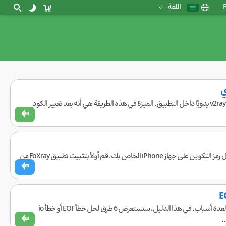
F
اللغة
حاليًا، أفضل تطبيق للاستخدام على iPhone هو تطبيق FoXray. في هذه الطريقة، لا حاجة لإضافة كود v2ray يدويًا داخل التطبيق. الميزة في هذه الطريقة هي أنه بعد تغيير الكود
حاليًا، أفضل تطبيق للاستخدام على أجهزة iPhone التي تعمل بنظام iOS 14 وما فوق هو FoXray. لإدخال رمز التكوين على جهاز iPhone الخاص بك، قم أولاً بتثبيت تطبيق FoXray من
هل تواجه مشاكل أثناء الاتصال بتطبيق FoXray أو v2rayNG ولا يمكنك الاتصال؟ يمكن أن يحدث هذا لعدة أسباب. في هذا الدليل، سنستعرض 6 طرق لحل خطأ EOF أو خطأ io