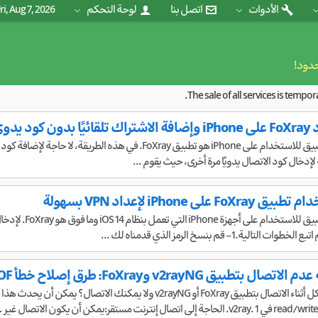
الأدوات
اتصل بنا
لوحة التحكم
ri, Aug 7, 2026
حدود!
The sale of all services is tempo
كود يدوي
 لإدخال كود الاتصال يدويًا مرة أخرى، حيث يقوم ...
 على iPhone لإعداد VPN بسهولة
بتطبيق v2rayNG وFoXray: طرق إصلاح خطأ EOF
 إنترنت مستقر:يمكن أن يكون الاتصال غير ...