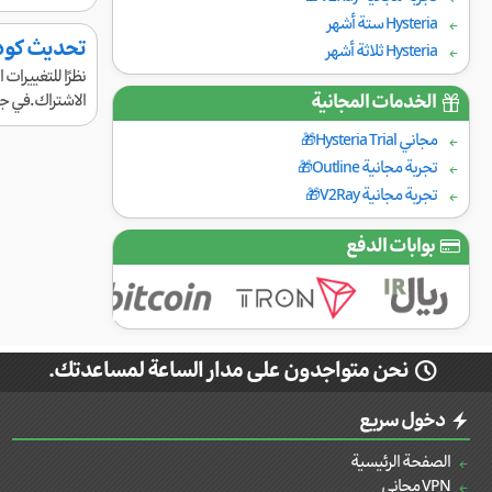
Hysteria ستة أشهر
تحديث كود الاتصال في 2ray
Hysteria ثلاثة أشهر
الخدمات المجانية
الاشتراك.في جمي
مجاني Hysteria Trial🎁
تجربة مجانية Outline🎁
تجربة مجانية V2Ray🎁
بوابات الدفع
نحن متواجدون على مدار الساعة لمساعدتك.
دخول سريع
الصفحة الرئيسية
VPN مجاني