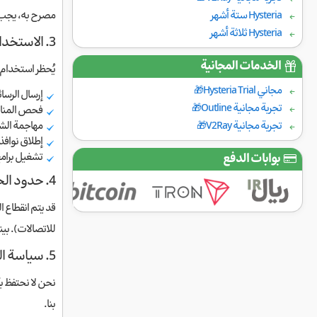
Hysteria ستة أشهر
مصرح به، يجب عل
Hysteria ثلاثة أشهر
3. الاستخدام المقبول
الخدمات المجانية
يُحظر استخدام
مجاني Hysteria Trial🎁
إرسال الرسائل غير المرغوب فيه
تجربة مجانية Outline🎁
فحص المناف
تجربة مجانية V2Ray🎁
مهاجمة الشب
إطلاق نوافذ منبث
تشغيل برامج
بوابات الدفع
4. حدود الخدمة
قد يتم انقطاع ا
للاتصالات). بي
5. سياسة الخصوصية
نحن لا نحتفظ 
بنا.