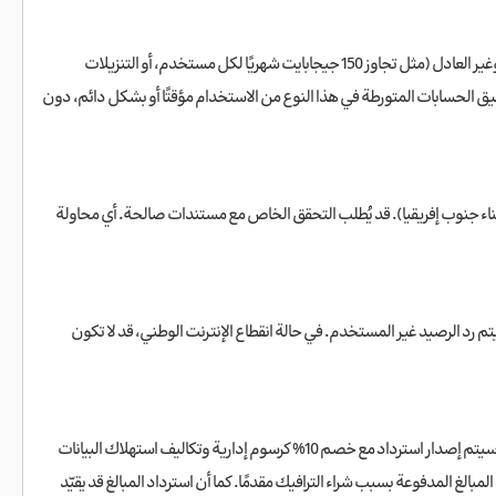
حدودًا على استهلاك البيانات لمعظم الخطط؛ ومع ذلك، فإن الاستخدام المفرط وغير العادل (مثل تجاوز 150 جيجابايت شهريًا لكل مستخدم، أو التنزيلات
يق الحسابات المتورطة في هذا النوع من الاستخدام مؤقتًا أو بشكل دائم، دون
ناء جنوب إفريقيا). قد يُطلب التحقق الخاص مع مستندات صالحة. أي محاولة
م رد الرصيد غير المستخدم. في حالة انقطاع الإنترنت الوطني، قد لا تكون
إذا طلب المستخدم الإلغاء خلال 7 أيام من الشراء أو في حال وجود انقطاع طويل في الخدمة من جانبنا، سيتم إصدار استرداد مع خصم 10% كرسوم إدارية وتكاليف استهلاك البيانات
 المدفوعة بسبب شراء الترافيك مقدمًا. كما أن استرداد المبالغ قد يقيّد