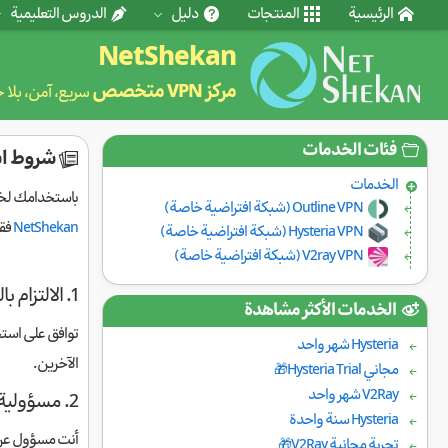
الرئيسية
المنتجات
دليل
الدروس التعليمية
NetShekan
مركز VPN متخصص
سريع، آمن، بلا 
فئات الخدمات
شروط استخدام VPN و سياسة الا
الخدمات
باستخدامك لخدمات NetShekan، فإنك توافق على شروط هذه الاتفاقية. تشمل هذه الخدمات الوصول إلى شبكة افتراضية 
Outline VPN (شبكة افتراضية خاصة)
NetShekan
فقط
Hysteria VPN (شبكة افتراضية خاصة)
V2ray VPN (شبكة افتراضية خاصة)
1. الالتزام بالقوانين
الخدمات الأكثر مشاهدة
توافق على اس
Hysteria شهر واحد
الآخرين.
مجاني Hysteria Trial🎁
V2Ray شهر واحد
2. مسؤولية الحساب
Hysteria سنة واحدة
أنت مسؤول عن 
تجربة مجانية V2Ray🎁