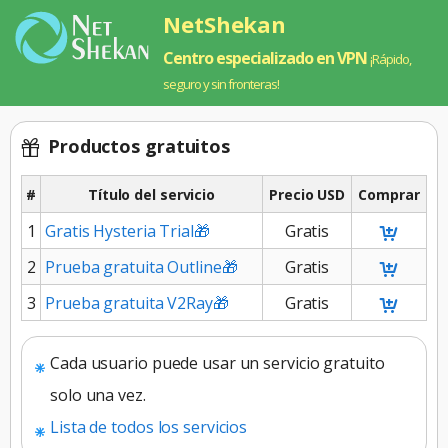
NetShekan
Centro especializado en VPN
¡Rápido,
seguro y sin fronteras!
Productos gratuitos
#
Título del servicio
Precio USD
Comprar
1
Gratis Hysteria Trial🎁
Gratis
2
Prueba gratuita Outline🎁
Gratis
3
Prueba gratuita V2Ray🎁
Gratis
Cada usuario puede usar un servicio gratuito
solo una vez.
Lista de todos los servicios