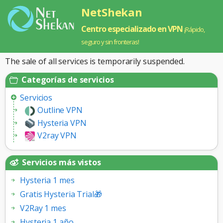
NetShekan
Centro especializado en VPN
¡Rápido,
seguro y sin fronteras!
The sale of all services is temporarily suspended.
Categorías de servicios
Servicios
Outline VPN
Hysteria VPN
V2ray VPN
Servicios más vistos
Hysteria 1 mes
Gratis Hysteria Trial🎁
V2Ray 1 mes
Hysteria 1 año