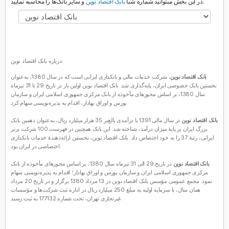
و سایر بانک‌ها را محاسبه نمایید.
در این بخش میتوانید شماره شبا
بانک اقتصاد نوین
درباره بانک اقتصاد نوین:
بانک اقتصاد نوین
، شرکت خدمات مالی و بانکداری ایرانی است که در سال 1380، به‌عنوان
نخستین بانک خصوصی ایران، پایه‌گذاری شد. بانک اقتصاد نوین اولین بار در تاریخ 29 تا 31 تیرماه
سال 1380، بر اساس مجوزهای مأخوذه از بانک مرکزی جمهوری اسلامی ایران و سازمان
بورس و اوراق بهادار، اقدام به پذیره‌نویسی سهام کرد
بانک اقتصاد نوین
در سال مالی 1391 با درآمدی بالغ‌بر 35 هزار میلیارد ریال، به‌عنوان دهمین بانک
بزرگ ایران بر پایهٔ میزان درآمد، شناخته شد. این بانک همچنین در فهرست 100 شرکت برتر
ایرانی، رتبهٔ 37 را به خود اختصاص داد. بانک اقتصاد نوین، نخستین ارائه‌دهندهٔ خدمات بانکداری
اختصاصی در ایران بود.
بانک اقتصاد نوین
در تاریخ 29 الی 31 تیرماه سال 1380، بر اساس مجوزهای مأخوذه از بانک
مرکزی جمهوری اسلامی ایران و سازمان بورس و اوراق بهادار؛ اقدام به پذیره‌نویسی سهام
نمود. مجمع عمومی مؤسس بانک اقتصاد نوین در 13 مرداد 1380 برگزار و در تاریخ 20 مرداد
همان سال، با سرمایه اولیه به مبلغ 250 میلیارد ریال در اداره ثبت شرکت‌ها و مؤسسات
غیرتجاری تهران، تحت شماره 177132 به ثبت رسید.