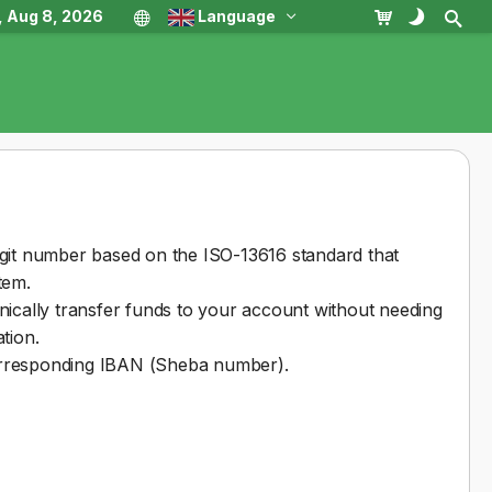
, Aug 8, 2026
Language
git number based on the ISO-13616 standard that
tem.
ically transfer funds to your account without needing
tion.
corresponding IBAN (Sheba number).