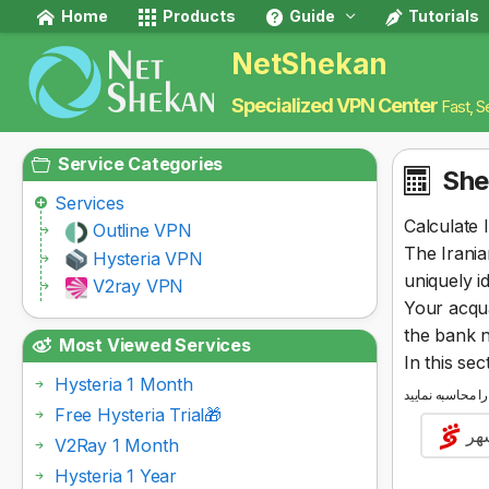
Home
Products
Guide
Tutorials
NetShekan
Specialized VPN Center
Fast, S
Service Categories
She
Services
Calculate 
Outline VPN
The Irani
Hysteria VPN
uniquely i
V2ray VPN
Your acqua
the bank n
Most Viewed Services
In this se
Hysteria 1 Month
Free Hysteria Trial🎁
هر
V2Ray 1 Month
Hysteria 1 Year