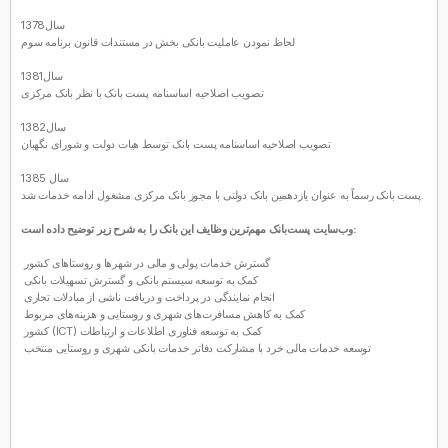
سال1378
لحاظ نمودن عاملیت بانکی بخش در مستندات قانون برنامه سوم
سال1381
تصویب اصلاحیه اساسنامه پست بانک با نظر بانک مرکزی
سال1382
تصویب اصلاحیه اساسنامه پست بانک توسط هیات دولت و شورای نگهبان
سال 1385
پست بانک رسماً به عنوان یازدهمین بانک دولتی با مجوز بانک مرکزی مشغول ادامه خدمات شد.
وب‌سایت پست‌بانک مهم‌ترین وظایف این بانک را به شرح زیر توضیح داده است:
گسترش خدمات پولی و مالی در شهرها و روستاهای کشور
کمک به توسعه سیستم بانکی و گسترش تسهیلات بانکی
انجام نمایندگی در پرداخت و دریافت ناشی از مبادلات تجاری
کمک به کاهش مسافرت‌های شهری و روستایی و هزینه‌های مربوط
کمک به توسعه فناوری اطلاعات و ارتباطات (
ICT
) کشور
توسعه خدمات مالی خرد با مشارکت دفاتر خدمات بانکی شهری و روستایی منتخب