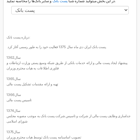
و سایر بانک‌ها را محاسبه نمایید.
در این بخش میتوانید شماره شبا
پست بانک
درباره پست بانک:
پست بانک ایران دی ماه سال 1375 فعالیت خود را به طور رسمی آغاز کرد.
سال1362
پیشنهاد ایجاد پست مالی و ارائه خدمات بانکی از طریق شبکه وسیع پستی وزارت ارتباطات و
فناوری اطلاعات به هیات محترم وزیران
سال1365
تهیه و ارائه مقدمات تشکیل پست مالی
سال1366
تاسیس پست مالی
سال1374
جداسازی وظایف پست مالی از شرکت و تاسیس شرکت پست بانک به موجب مصوبه مجلس
شورای اسلامی
سال1375
تصویب اساسنامه پست بانک توسط هیات محترم وزیران