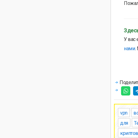
Пожал
Здесь
У вас 
нами
.
Поделит
vpn
в
для
T
крипто