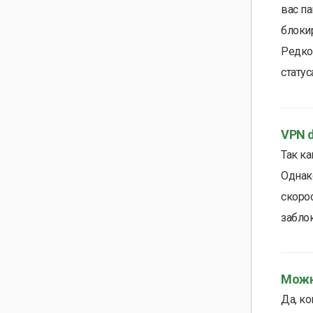
вас п
блоки
Редко
статус
VPN 
Так к
Однак
скоро
заблок
Можн
Да, к