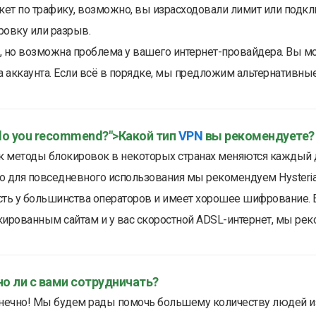
акет по трафику, возможно, вы израсходовали лимит или подкл
ровку или разрыв.
, но возможна проблема у вашего интернет-провайдера. Вы м
а аккаунта. Если всё в порядке, мы предложим альтернативные
do you recommend?">Какой тип
VPN
вы рекомендуете?
ак методы блокировок в некоторых странах меняются каждый 
о для повседневного использования мы рекомендуем Hysteria
сть у большинства операторов и имеет хорошее шифрование. 
ированным сайтам и у вас скоростной ADSL-интернет, мы реком
о ли с вами сотрудничать?
онечно! Мы будем рады помочь большему количеству людей и