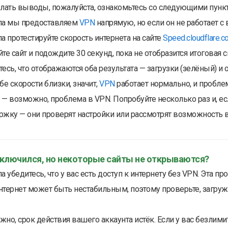
елать выводы, пожалуйста, ознакомьтесь со следующими пунк
ла мы предоставляем
VPN
напрямую, но если он не работает 
а протестируйте скорость интернета на сайте
Speed.cloudflare.c
те сайт и подождите 30 секунд, пока не отобразится итоговая с
есь, что отображаются оба результата — загрузки (зелёный) и 
бе скорости близки, значит,
VPN
работает нормально, и пробле
— возможно, проблема в VPN. Попробуйте несколько раз и, ес
ржку — они проверят настройки или рассмотрят возможность в
дключился, но некоторые сайты не открываются?
а убедитесь, что у вас есть доступ к интернету без VPN. Эта 
нтернет может быть нестабильным, поэтому проверьте, загруж
но, срок действия вашего аккаунта истёк. Если у вас безлими