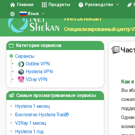
Главная
Продукты
Руководство
Язык
NetShekan
Специализированный центр 
Категории сервисов
Час
Сервисы
Outline VPN
Hysteria VPN
V2ray VPN
Как я
Вы абс
Самые просматриваемые сервисы
сожал
Hysteria 1 месяц
подде
Бесплатно Hysteria Trial🎁
Однак
V2Ray 1 месяц
возмо
Hysteria 1 год