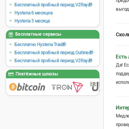
предос
Бесплатный пробный период V2Ray🎁
выгодн
Hysteria 6 месяцев
Hysteria 3 месяца
Сколь
Бесплатные сервисы
Бесплатно Hysteria Trial🎁
Бесплатный пробный период Outline🎁
Есть
Бесплатный пробный период V2Ray🎁
Да! Ес
подде
Платёжные шлюзы
исполь
Инте
Медле
провер