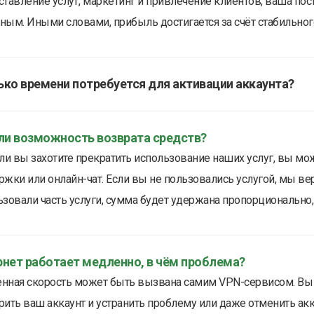
тавление услуг, маркетинг и привлечение клиентов, ваша пос
ым. Иными словами, прибыль достигается за счёт стабильного 
ко времени потребуется для активации аккаунта?
 ли возможность возврата средств?
ли вы захотите прекратить использование наших услуг, вы мо
ржки или онлайн-чат. Если вы не пользовались услугой, мы в
зовали часть услуги, сумма будет удержана пропорционально,
рнет работает медленно, в чём проблема?
нная скорость может быть вызвана самим VPN-сервисом. Вы 
ить ваш аккаунт и устранить проблему или даже отменить акк