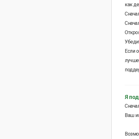
как д
Снача
Сначал
Открой
Убедит
Если о
лучше 
подде
Я по
Сначал
Ваш и
Возмож