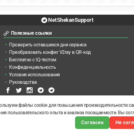
NetShekanSupport
Полезные ссылки
Проверить оставшиеся дни сервиса
Преобразовать конфиг V2ray в QR-код
Бесплатно с IQ-тестом
Конфиденциальность
Условия использования
Руководства
льзуем файлы cookie для повышения производительности сай
ия пользовательского опыта и анализа посещаемости. Вы сог
Согласен
Не сог
© 2022 - 2026
Все права защищены NetShekan.
NetShekan
Сделано с
От
NetShekan