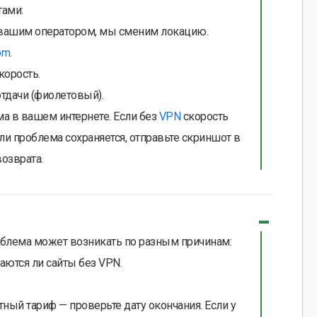
тами:
с вашим оператором, мы сменим локацию.
om
.
корость.
отдачи (фиолетовый).
ма в вашем интернете. Если без
VPN
скорость
ли проблема сохраняется, отправьте скриншот в
озврата.
проблема может возникать по разным причинам:
аются ли сайты без VPN.
тный тариф — проверьте дату окончания. Если у