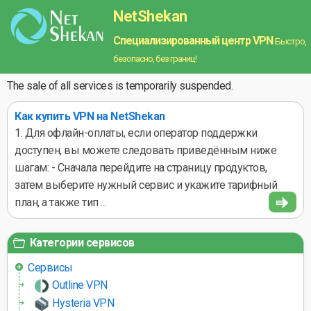
NetShekan
Специализированный центр VPN
Быстро,
безопасно, без границ!
The sale of all services is temporarily suspended.
Как купить VPN на NetShekan
1. Для офлайн-оплаты, если оператор поддержки
доступен, вы можете следовать приведённым ниже
шагам: - Сначала перейдите на страницу продуктов,
затем выберите нужный сервис и укажите тарифный
план, а также тип ...
Категории сервисов
Сервисы
Outline VPN
Hysteria VPN