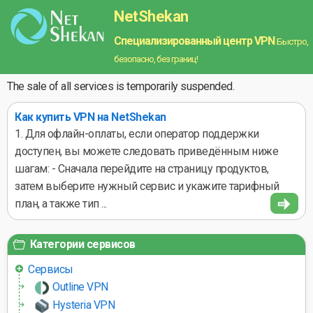
NetShekan
Специализированный центр VPN
Быстро,
безопасно, без границ!
The sale of all services is temporarily suspended.
Как купить VPN на NetShekan
1. Для офлайн-оплаты, если оператор поддержки
доступен, вы можете следовать приведённым ниже
шагам: - Сначала перейдите на страницу продуктов,
затем выберите нужный сервис и укажите тарифный
план, а также тип ...
Категории сервисов
Сервисы
Outline VPN
Hysteria VPN