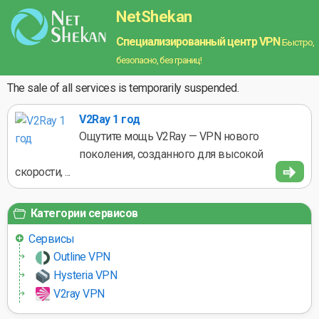
NetShekan
Специализированный центр VPN
Быстро,
безопасно, без границ!
The sale of all services is temporarily suspended.
V2Ray 1 год
Ощутите мощь V2Ray — VPN нового
поколения, созданного для высокой
скорости, ...
Категории сервисов
Сервисы
Outline VPN
Hysteria VPN
V2ray VPN