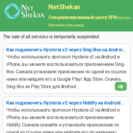
NetShekan
Специализированный центр VPN
Быстро,
безопасно, без границ!
The sale of all services is temporarily suspended.
Как подключить Hysteria v2 через Sing-Box на Android и iPhone
Чтобы использовать протокол Hysteria v2 на Android и
iPhone, вы можете воспользоваться приложением Sing-
Box. Сначала установите приложение по одной из ссылок
ниже или найдите его в Google Play/ App Store. Скачать
Sing-Box из Play Store для Android ...
Как подключить Hysteria v2 через Hiddify на Android и iPhone
Чтобы использовать протокол Hysteria v2 на Android и
iPhone, вы можете воспользоваться приложением
Hiddify. Сначала скачайте и установите приложение по
одной из ссылок ниже или найдите его по названию