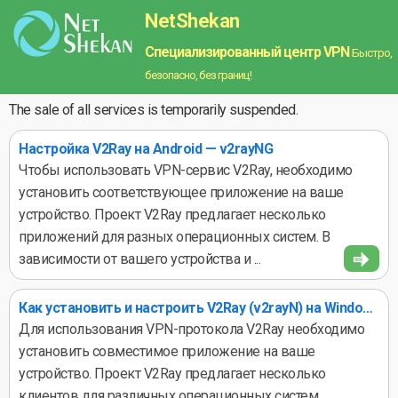
NetShekan
Специализированный центр VPN
Быстро,
безопасно, без границ!
The sale of all services is temporarily suspended.
Настройка V2Ray на Android — v2rayNG
Чтобы использовать VPN-сервис V2Ray, необходимо
установить соответствующее приложение на ваше
устройство. Проект V2Ray предлагает несколько
приложений для разных операционных систем. В
зависимости от вашего устройства и ...
Как установить и настроить V2Ray (v2rayN) на Windows
Для использования VPN-протокола V2Ray необходимо
установить совместимое приложение на ваше
устройство. Проект V2Ray предлагает несколько
клиентов для различных операционных систем.