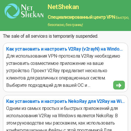
NetShekan
Специализированный центр VPN
Быстро,
безопасно, без границ!
The sale of all services is temporarily suspended.
Как установить и настроить V2Ray (v2rayN) на Windows
Для использования VPN-протокола V2Ray необходимо
установить совместимое приложение на ваше
устройство. Проект V2Ray предлагает несколько
клиентов для различных операционных систем.
Выберите подходящий для вашей ОС и ...
Как установить и настроить NekoRay для V2Ray на Windows
Одним из самых простых и быстрых приложений для
использования V2Ray на Windows является NekoRay. В
этом руководстве мы расскажем, как использовать
конфигурационные файлы с этой программой.Для