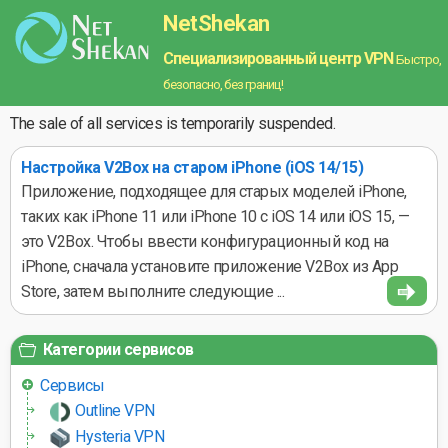
NetShekan
Специализированный центр VPN
Быстро,
безопасно, без границ!
The sale of all services is temporarily suspended.
Настройка V2Box на старом iPhone (iOS 14/15)
Приложение, подходящее для старых моделей iPhone,
таких как iPhone 11 или iPhone 10 с iOS 14 или iOS 15, —
это V2Box. Чтобы ввести конфигурационный код на
iPhone, сначала установите приложение V2Box из App
Store, затем выполните следующие ...
Категории сервисов
Сервисы
Outline VPN
Hysteria VPN