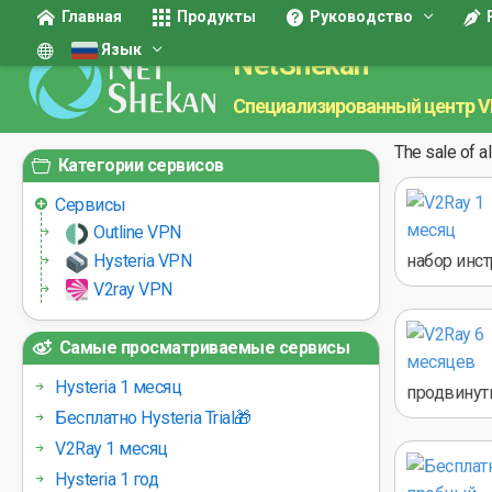
Главная
Продукты
Руководство
Язык
NetShekan
Специализированный центр 
The sale of a
Категории сервисов
Сервисы
Outline VPN
Hysteria VPN
набор инст
V2ray VPN
Самые просматриваемые сервисы
Hysteria 1 месяц
продвинуты
Бесплатно Hysteria Trial🎁
V2Ray 1 месяц
Hysteria 1 год