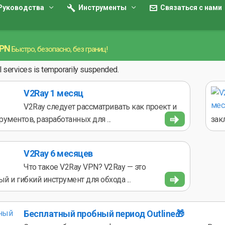
Руководства
Инструменты
Связаться с нами
VPN
Быстро, безопасно, без границ!
ll services is temporarily suspended.
V2Ray 1 месяц
V2Ray следует рассматривать как проект и
рументов, разработанных для ...
зак
V2Ray 6 месяцев
Что такое V2Ray VPN? V2Ray — это
й и гибкий инструмент для обхода ...
Бесплатный пробный период Outline🎁