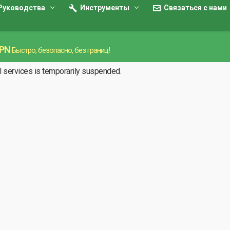
Руководства
Инструменты
Связаться с нами
VPN
Быстро, безопасно, без границ!
ll services is temporarily suspended.