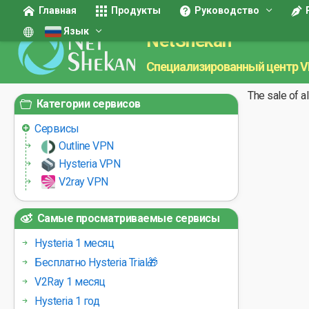
Главная
Продукты
Руководство
Язык
NetShekan
Специализированный центр 
The sale of a
Категории сервисов
Сервисы
Outline VPN
Hysteria VPN
V2ray VPN
Самые просматриваемые сервисы
Hysteria 1 месяц
Бесплатно Hysteria Trial🎁
V2Ray 1 месяц
Hysteria 1 год