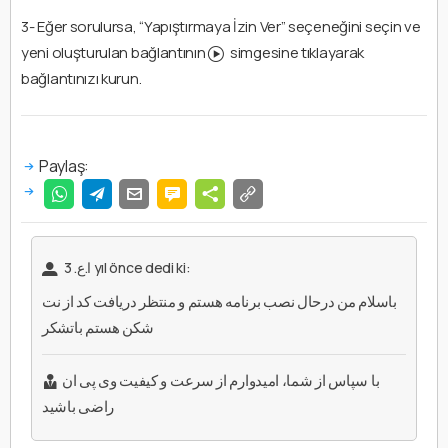
3- Eğer sorulursa, “Yapıştırmaya İzin Ver” seçeneğini seçin ve
yeni oluşturulan bağlantının
simgesine tıklayarak
bağlantınızı kurun.
Paylaş:
ا.ع.
3 yıl önce
dedi ki:
باسلام من درحال نصب برنامه هستم و منتظر دریافت کد از نت
شکن هستم باتشکر
با سپاس از شما، امیدوارم از سرعت و کیفیت وی پی ان
راضی باشید