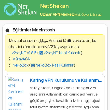
NetShekan
Uzman VPN Merkezi
Hızlı, Güvenli, Sınırsız!
Eğitimler‌ Macintosh
Mevcut cihazınız موبایل Android 14
veya üzeri, bu
cihaz için önerilen en iyi V2Ray uygulaması:
1.
v2rayNG v1.8.5
(
v2rayNG Nasıl Kullanılır
)
2.
V2rayAGN
3.
NekoBox
(
NekoBox Nasıl Kullanılır
)
Karing VPN Kurulumu ve Kullanımı: Android, iPhone, Windows ve macOS
V2ray, Stash, Singbox ve Outline gibi VPN
araçlarını kullanmak için Karing adlı yeni ve
güçlü projeyi kullanabilirsiniz. Karing projesi,
farklı işletim sistemleri için birçok uygulama