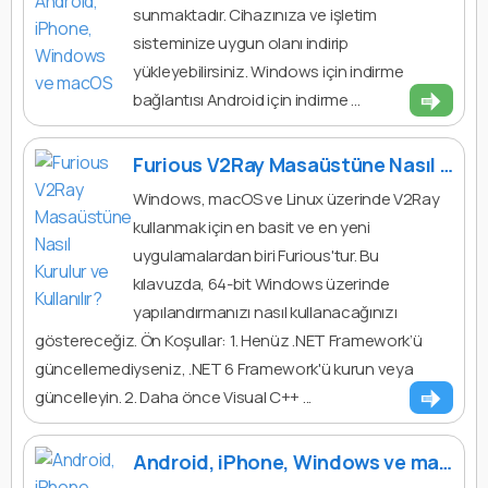
sunmaktadır. Cihazınıza ve işletim
sisteminize uygun olanı indirip
yükleyebilirsiniz. Windows için indirme
bağlantısı Android için indirme ...
Furious V2Ray Masaüstüne Nasıl Kurulur ve Kullanılır?
Windows, macOS ve Linux üzerinde V2Ray
kullanmak için en basit ve en yeni
uygulamalardan biri Furious'tur. Bu
kılavuzda, 64-bit Windows üzerinde
yapılandırmanızı nasıl kullanacağınızı
göstereceğiz. Ön Koşullar: 1. Henüz .NET Framework’ü
güncellemediyseniz, .NET 6 Framework'ü kurun veya
güncelleyin. 2. Daha önce Visual C++ ...
Android, iPhone, Windows ve macOS’ta Outline VPN Nasıl Kullanılır?