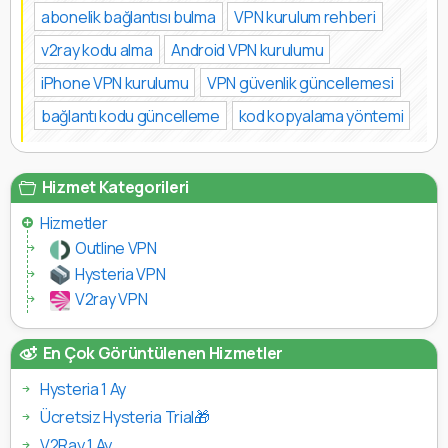
abonelik bağlantısı bulma
VPN kurulum rehberi
v2ray kodu alma
Android VPN kurulumu
iPhone VPN kurulumu
VPN güvenlik güncellemesi
bağlantı kodu güncelleme
kod kopyalama yöntemi
Hizmet Kategorileri
Hizmetler
Outline VPN
Hysteria VPN
V2ray VPN
En Çok Görüntülenen Hizmetler
Hysteria 1 Ay
Ücretsiz Hysteria Trial🎁
V2Ray 1 Ay