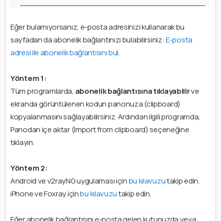
Eğer bulamıyorsanız, e-posta adresinizi kullanarak bu
sayfadan da abonelik bağlantınızı bulabilirsiniz:
E-posta
adresi ile abonelik bağlantısını bul
.
Yöntem 1:
Tüm programlarda,
abonelik bağlantısına tıklayabilir
ve
ekranda görüntülenen kodun panonuza (clipboard)
kopyalanmasını sağlayabilirsiniz. Ardından ilgili programda,
Panodan içe aktar (Import from clipboard) seçeneğine
tıklayın.
Yöntem 2:
Android ve v2rayNG uygulaması için
bu kılavuzu
takip edin.
iPhone ve Foxray için
bu kılavuzu
takip edin.
Eğer abonelik bağlantısını e-posta gelen kutunuzda veya