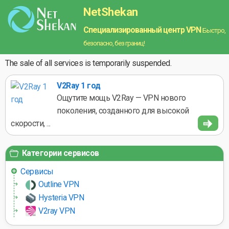
NetShekan
Специализированный центр VPN
Быстро,
безопасно, без границ!
The sale of all services is temporarily suspended.
V2Ray 1 год
Ощутите мощь V2Ray — VPN нового
поколения, созданного для высокой
скорости, ...
Категории сервисов
Сервисы
Outline VPN
Hysteria VPN
V2ray VPN