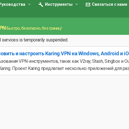
Руководства
Инструменты
Связаться с нами
VPN
Быстро, безопасно, без границ!
ll services is temporarily suspended.
овить и настроить Karing VPN на Windows, Android и i
зования VPN-инструментов, таких как V2ray, Stash, Singbox и
aring. Проект Karing предлагает несколько приложений для раз