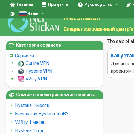
Главная
Продукты
Руководство
Язык
NetShekan
Специализированный центр 
The sale of a
Категории сервисов
Как устан
Сервисы
Outline VPN
Для исполь
Hysteria VPN
проектом K
V2ray VPN
Самые просматриваемые сервисы
Hysteria 1 месяц
Бесплатно Hysteria Trial🎁
V2Ray 1 месяц
Hysteria 1 год