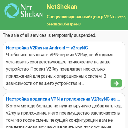
NetShekan
Специализированный центр VPN
Быстро,
безопасно, без границ!
The sale of all services is temporarily suspended.
Настройка V2Ray на Android — v2rayNG
Чтобы использовать VPN-сервис V2Ray, необходимо
установить соответствующее приложение на ваше
устройство. Проект V2Ray предлагает несколько
приложений для разных операционных систем. В
зависимости от вашего устройства и ...
Настройка подписки VPN в приложении V2RayNG на Android
В этом методе больше не нужно вручную добавлять код
v2ray в приложение, и его преимущество заключается в
том, что после смены текущей конфигурации вам не
придется снова вручную вводить код подключения.