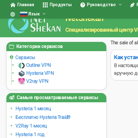
Главная
Продукты
Руководство
Язык
NetShekan
Специализированный центр 
The sale of a
Категории сервисов
Как уста
Сервисы
Outline VPN
В настояще
Hysteria VPN
вручную до
V2ray VPN
Самые просматриваемые сервисы
Hysteria 1 месяц
Бесплатно Hysteria Trial🎁
V2Ray 1 месяц
Hysteria 1 год