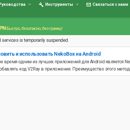
Руководства
Инструменты
Связаться с нами
VPN
Быстро, безопасно, без границ!
ll services is temporarily suspended.
новить и использовать NekoBox на Android
е время одним из лучших приложений для Android является Ne
бавлять код V2Ray в приложение. Преимущество этого метода в