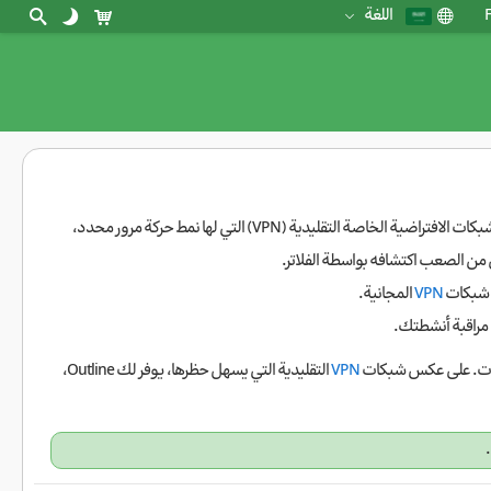
F
اللغة
: على عكس الشبكات الافتراضية الخاصة التقليدية (VPN) التي لها نمط حركة مرور محدد،
VPN
المجانية.
رات. على عكس شبكات
VPN
التقليدية التي يسهل حظرها، يوفر لك Outline،