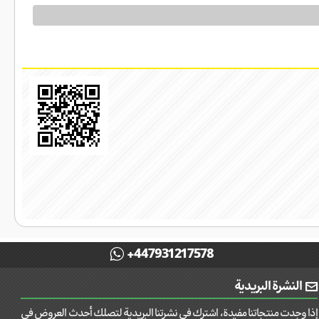
+447931217578
النشرة البريدية
إذا وجدت منتجاتنا مفيدة، اشترك في نشرتنا البريدية لتصلك أحدث العروض في