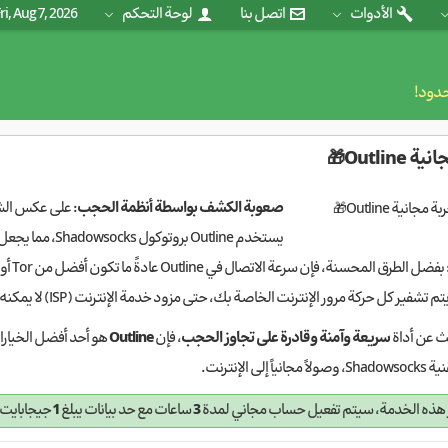
الأدوات
اتصل بنا
لوحة التحكم
ri, Aug 7, 2026
حدود!
Outline🎁
صعوبة الكشف بواسطة أنظمة الحجب
يستخدم Outline بروتوكول Shadowsocks، مما يجعل من الصعب اكتشافه بواسطة الفلاتر.
 بفضل الطرق المحسنة، فإن سرعة الاتصال في Outline عادةً ما تكون أفضل من Tor أو شبكات
يتم تشفير كل حركة مرور الإنترنت الخاصة بك، حتى مزود خدمة الإنترنت (ISP) لا يمكنه مراقبة أنشطتك.
ث عن أداة
سريعة وآمنة وقادرة على تجاوز الحجب
، فإن
Outline
هو أحد أفضل الخيا
 إلى الإنترنت.
ر هذه الخدمة، سيتم تفعيل حساب مجاني لمدة
3
ساعات مع حد بيانات يبلغ
1
جيجابايت.