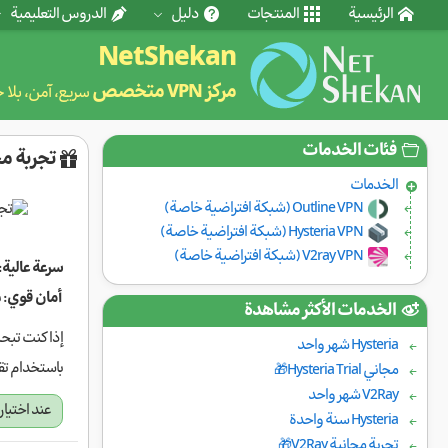
الرئيسية
المنتجات
دليل
الدروس التعليمية
NetShekan
مركز VPN متخصص
سريع، آمن، بلا 
فئات الخدمات
تجربة مجانية 
الخدمات
Outline VPN (شبكة افتراضية خاصة)
Hysteria VPN (شبكة افتراضية خاصة)
V2ray VPN (شبكة افتراضية خاصة)
سرعة عالية
:
أمان قوي
: 
الخدمات الأكثر مشاهدة
إذا كنت تبح
Hysteria شهر واحد
باستخدام تقنية Shadowsocks، وصولاً مجانياً
مجاني Hysteria Trial🎁
V2Ray شهر واحد
عند اختيا
Hysteria سنة واحدة
تجربة مجانية V2Ray🎁