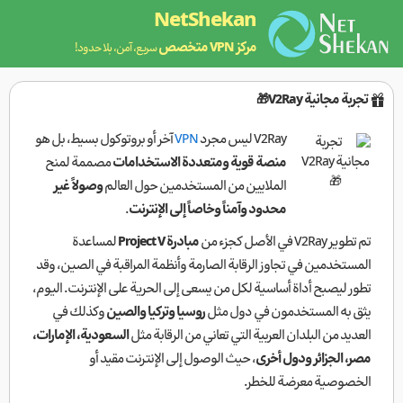
NetShekan
مركز VPN متخصص
سريع، آمن، بلا حدود!
تجربة مجانية V2Ray🎁
V2Ray ليس مجرد
VPN
آخر أو بروتوكول بسيط، بل هو
منصة قوية ومتعددة الاستخدامات
مصممة لمنح
الملايين من المستخدمين حول العالم
وصولاً غير
محدود وآمناً وخاصاً إلى الإنترنت
.
تم تطوير V2Ray في الأصل كجزء من
مبادرة Project V
لمساعدة
المستخدمين في تجاوز الرقابة الصارمة وأنظمة المراقبة في الصين، وقد
تطور ليصبح أداة أساسية لكل من يسعى إلى الحرية على الإنترنت. اليوم،
يثق به المستخدمون في دول مثل
روسيا وتركيا والصين
وكذلك في
العديد من البلدان العربية التي تعاني من الرقابة مثل
السعودية، الإمارات،
مصر، الجزائر ودول أخرى
، حيث الوصول إلى الإنترنت مقيد أو
الخصوصية معرضة للخطر.