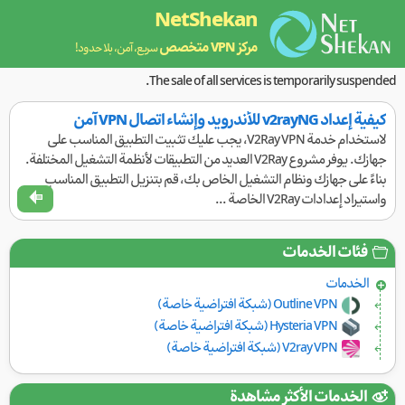
NetShekan
مركز VPN متخصص
سريع، آمن، بلا حدود!
The sale of all services is temporarily suspended.
كيفية إعداد v2rayNG للأندرويد وإنشاء اتصال VPN آمن
لاستخدام خدمة V2Ray VPN، يجب عليك تثبيت التطبيق المناسب على
جهازك. يوفر مشروع V2Ray العديد من التطبيقات لأنظمة التشغيل المختلفة.
بناءً على جهازك ونظام التشغيل الخاص بك، قم بتنزيل التطبيق المناسب
واستيراد إعدادات V2Ray الخاصة ...
فئات الخدمات
الخدمات
Outline VPN (شبكة افتراضية خاصة)
Hysteria VPN (شبكة افتراضية خاصة)
V2ray VPN (شبكة افتراضية خاصة)
الخدمات الأكثر مشاهدة