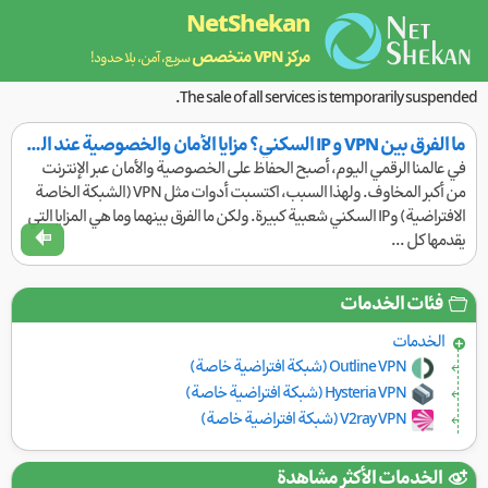
NetShekan
مركز VPN متخصص
سريع، آمن، بلا حدود!
The sale of all services is temporarily suspended.
ما الفرق بين VPN و IP السكني؟ مزايا الأمان والخصوصية عند التصفح | NetShekan
في عالمنا الرقمي اليوم، أصبح الحفاظ على الخصوصية والأمان عبر الإنترنت
من أكبر المخاوف. ولهذا السبب، اكتسبت أدوات مثل VPN (الشبكة الخاصة
الافتراضية) وIP السكني شعبية كبيرة. ولكن ما الفرق بينهما وما هي المزايا التي
يقدمها كل ...
فئات الخدمات
الخدمات
Outline VPN (شبكة افتراضية خاصة)
Hysteria VPN (شبكة افتراضية خاصة)
V2ray VPN (شبكة افتراضية خاصة)
الخدمات الأكثر مشاهدة