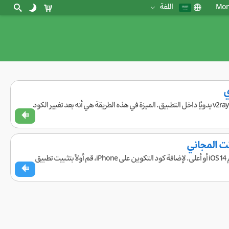
Mon,
اللغة
حاليًا، أفضل تطبيق للاستخدام على iPhone هو تطبيق FoXray. في هذه الطريقة، لا حاجة لإضافة كود v2ray يدويًا داخل التطبيق. الميزة في هذه الطريقة هي أنه بعد تغيير الكود
يُعد تطبيق Streisand من التطبيقات الجيدة والمحدثة لاستخدام v2ray على iPhone الذي يعمل بنظام iOS 14 أو أعلى. لإضافة كود التكوين على iPhone، قم أولاً بتثبيت تطبيق