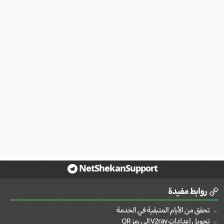
NetShekanSupport
روابط مفيدة
تحقق من الأيام المتبقية في الخدمة
تحويل إعدادات V2ray إلى رمز QR