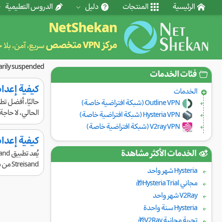
الرئيسية
المنتجات
دليل
الدروس التعليمية
NetShekan
مركز VPN متخصص
سريع، آمن، بلا 
rarily suspended.
فئات الخدمات
كيفية إعداد FoXray على iPhone وإضافة الاشتراك تلقائيًا بدون 
الخدمات
Outline VPN (شبكة افتراضية خاصة)
الحالي، لا حاجة
Hysteria VPN (شبكة افتراضية خاصة)
V2ray VPN (شبكة افتراضية خاصة)
كيفية إعداد Streisand على iPhone لإضافة كود التكوين والاتصال بالإنترن
الخدمات الأكثر مشاهدة
Streisand من متجر App Store، ثم اتبع الخطوات التالية:1. بعد تثبيت التطبيق، قم بنسخ ...
Hysteria شهر واحد
مجاني Hysteria Trial🎁
V2Ray شهر واحد
Hysteria سنة واحدة
تجربة مجانية V2Ray🎁