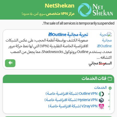
NetShekan
مركز VPN متخصص
سريع، آمن، بلا حدود!
The sale of all services is temporarily suspended.
تجربة مجانية Outline🎁
صعوبة الكشف بواسطة أنظمة الحجب: على عكس الشبكات
الافتراضية الخاصة التقليدية (VPN) التي لها نمط حركة مرور
محدد، يستخدم Outline بروتوكول Shadowsocks، مما يجعل من الصعب
اكتشافه ...
السعر:
$۱
مجاني
فئات الخدمات
الخدمات
Outline VPN (شبكة افتراضية خاصة)
Hysteria VPN (شبكة افتراضية خاصة)
V2ray VPN (شبكة افتراضية خاصة)