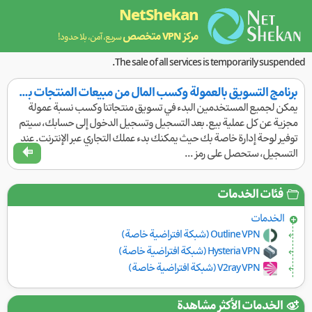
NetShekan
مركز VPN متخصص
سريع، آمن، بلا حدود!
The sale of all services is temporarily suspended.
برنامج التسويق بالعمولة وكسب المال من مبيعات المنتجات بسهولة
يمكن لجميع المستخدمين البدء في تسويق منتجاتنا وكسب نسبة عمولة
مجزية عن كل عملية بيع. بعد التسجيل وتسجيل الدخول إلى حسابك، سيتم
توفير لوحة إدارة خاصة بك حيث يمكنك بدء عملك التجاري عبر الإنترنت. عند
التسجيل، ستحصل على رمز ...
فئات الخدمات
الخدمات
Outline VPN (شبكة افتراضية خاصة)
Hysteria VPN (شبكة افتراضية خاصة)
V2ray VPN (شبكة افتراضية خاصة)
الخدمات الأكثر مشاهدة