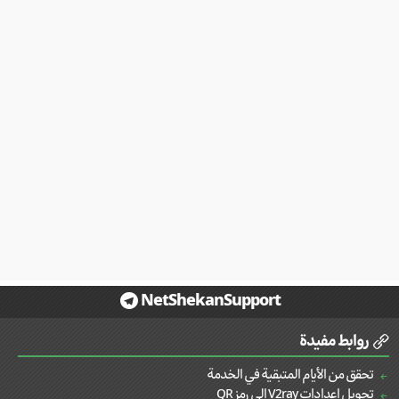
NetShekanSupport
روابط مفيدة
تحقق من الأيام المتبقية في الخدمة
تحويل إعدادات V2ray إلى رمز QR