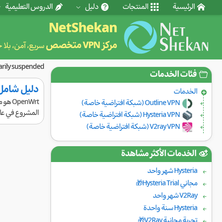
الرئيسية
المنتجات
دليل
الدروس التعليمية
NetShekan
مركز VPN متخصص
سريع، آمن، بلا 
rarily suspended.
فئات الخدمات
دليل شامل حول OpenWrt: التاريخ، المكونا
الخدمات
Outline VPN (شبكة افتراضية خاصة)
المشروع في عام 2004 ومنذ ذلك الحين تطور ليعمل على مجموعة واس
Hysteria VPN (شبكة افتراضية خاصة)
V2ray VPN (شبكة افتراضية خاصة)
الخدمات الأكثر مشاهدة
Hysteria شهر واحد
مجاني Hysteria Trial🎁
V2Ray شهر واحد
Hysteria سنة واحدة
تجربة مجانية V2Ray🎁