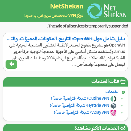
NetShekan
مركز VPN متخصص
سريع، آمن، بلا حدود!
The sale of all services is temporarily suspended.
دليل شامل حول OpenWrt: التاريخ، المكونات، المميزات، والتطبيقات
OpenWrt هو مشروع مفتوح المصدر لأنظمة التشغيل المدمجة المبنية على
Linux، ويُستخدم بشكل أساسي على الأجهزة المدمجة لتوجيه حركة مرور
الشبكة وإدارة الاتصالات. بدأ المشروع في عام 2004 ومنذ ذلك الحين تطور
ليعمل على مجموعة واسعة من ...
فئات الخدمات
الخدمات
Outline VPN (شبكة افتراضية خاصة)
Hysteria VPN (شبكة افتراضية خاصة)
V2ray VPN (شبكة افتراضية خاصة)
الخدمات الأكثر مشاهدة