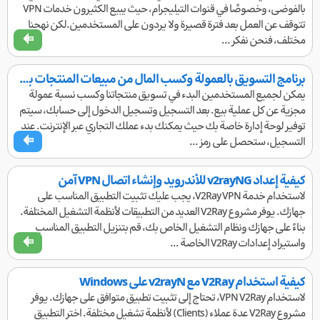
بالفوضى، وخصوصًا في قنوات التيليجرام، حيث يبيع الكثيرون خدمات VPN
تتوقف عن العمل بعد فترة قصيرة ولا يردون على المستخدمين.لكن نهجنا
مختلف، فنحن نفكر ...
برنامج التسويق بالعمولة وكسب المال من مبيعات المنتجات بسهولة
يمكن لجميع المستخدمين البدء في تسويق منتجاتنا وكسب نسبة عمولة
مجزية عن كل عملية بيع. بعد التسجيل وتسجيل الدخول إلى حسابك، سيتم
توفير لوحة إدارة خاصة بك حيث يمكنك بدء عملك التجاري عبر الإنترنت. عند
التسجيل، ستحصل على رمز ...
كيفية إعداد v2rayNG للأندرويد وإنشاء اتصال VPN آمن
لاستخدام خدمة V2Ray VPN، يجب عليك تثبيت التطبيق المناسب على
جهازك. يوفر مشروع V2Ray العديد من التطبيقات لأنظمة التشغيل المختلفة.
بناءً على جهازك ونظام التشغيل الخاص بك، قم بتنزيل التطبيق المناسب
واستيراد إعدادات V2Ray الخاصة ...
كيفية استخدام V2Ray مع v2rayN على Windows
لاستخدام VPN V2Ray، تحتاج إلى تثبيت تطبيق متوافق على جهازك. يوفر
مشروع V2Ray عدة عملاء (Clients) لأنظمة تشغيل مختلفة. اختر التطبيق