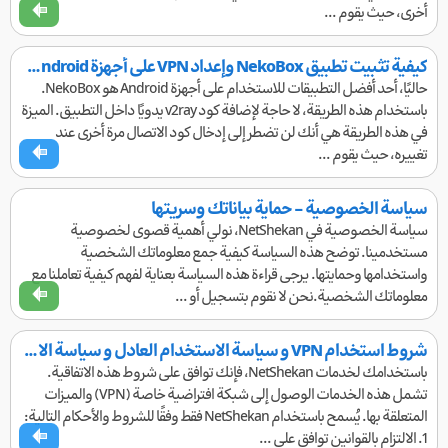
أخرى، حيث يقوم ...
كيفية تثبيت تطبيق NekoBox وإعداد VPN على أجهزة Android بسهولة
حاليًا، أحد أفضل التطبيقات للاستخدام على أجهزة Android هو NekoBox.
باستخدام هذه الطريقة، لا حاجة لإضافة كود v2ray يدويًا داخل التطبيق. الميزة
في هذه الطريقة هي أنك لن تضطر إلى إدخال كود الاتصال مرة أخرى عند
تغييره، حيث يقوم ...
سياسة الخصوصية - حماية بياناتك وسريتها
سياسة الخصوصية في NetShekan، نولي أهمية قصوى لخصوصية
مستخدمينا. توضح هذه السياسة كيفية جمع معلوماتك الشخصية
واستخدامها وحمايتها. يرجى قراءة هذه السياسة بعناية لفهم كيفية تعاملنا مع
معلوماتك الشخصية.نحن لا نقوم بتسجيل أو ...
شروط استخدام VPN و سياسة الاستخدام العادل و سياسة الاسترداد
باستخدامك لخدمات NetShekan، فإنك توافق على شروط هذه الاتفاقية.
تشمل هذه الخدمات الوصول إلى شبكة افتراضية خاصة (VPN) والميزات
المتعلقة بها. يُسمح باستخدام NetShekan فقط وفقًا للشروط والأحكام التالية:
1. الالتزام بالقوانين توافق على ...