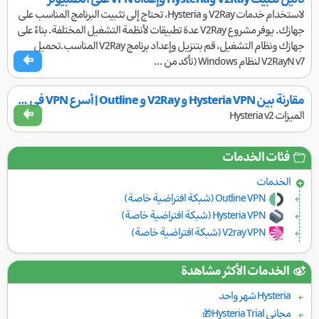
دليل تثبيت V2Ray وHysteria وإعداد VPN على الكمبيوتر
لاستخدام خدمات V2Ray و Hysteria، تحتاج إلى تثبيت البرنامج المناسب على
جهازك. يوفر مشروع V2Ray عدة تطبيقات لأنظمة التشغيل المختلفة. بناءً على
جهازك ونظام التشغيل، قم بتنزيل وإعداد برنامج V2Ray المناسب.تحميل
V2RayN v7 لنظام Windows (تأكد من ...
مقارنة بين Hysteria VPN و V2Ray و Outline | أسرع VPN في [COUNTRY] مع أقوى تقنيات تجاوز الحجب
الميزات Hysteria v2
فئات الخدمات
الخدمات
Outline VPN (شبكة افتراضية خاصة)
Hysteria VPN (شبكة افتراضية خاصة)
V2ray VPN (شبكة افتراضية خاصة)
الخدمات الأكثر مشاهدة
Hysteria شهر واحد
مجاني Hysteria Trial🎁