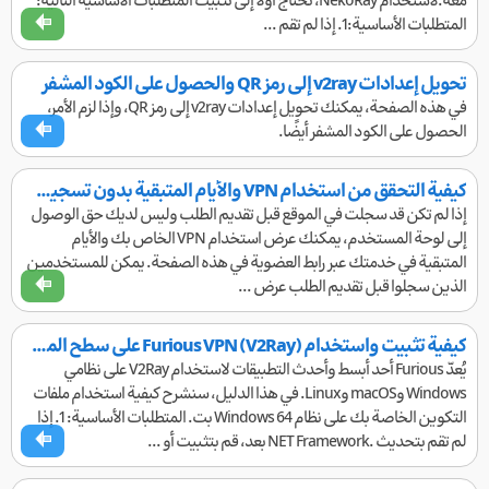
معه.لاستخدام NekoRay، تحتاج أولاً إلى تثبيت المتطلبات الأساسية التالية:
المتطلبات الأساسية:1. إذا لم تقم ...
تحويل إعدادات v2ray إلى رمز QR والحصول على الكود المشفر
في هذه الصفحة، يمكنك تحويل إعدادات v2ray إلى رمز QR، وإذا لزم الأمر،
الحصول على الكود المشفر أيضًا.
كيفية التحقق من استخدام VPN والأيام المتبقية بدون تسجيل مسبق
إذا لم تكن قد سجلت في الموقع قبل تقديم الطلب وليس لديك حق الوصول
إلى لوحة المستخدم، يمكنك عرض استخدام VPN الخاص بك والأيام
المتبقية في خدمتك عبر رابط العضوية في هذه الصفحة. يمكن للمستخدمين
الذين سجلوا قبل تقديم الطلب عرض ...
كيفية تثبيت واستخدام Furious VPN (V2Ray) على سطح المكتب
يُعدّ Furious أحد أبسط وأحدث التطبيقات لاستخدام V2Ray على نظامي
Windows وmacOS وLinux. في هذا الدليل، سنشرح كيفية استخدام ملفات
التكوين الخاصة بك على نظام Windows 64 بت. المتطلبات الأساسية: 1. إذا
لم تقم بتحديث .NET Framework بعد، قم بتثبيت أو ...