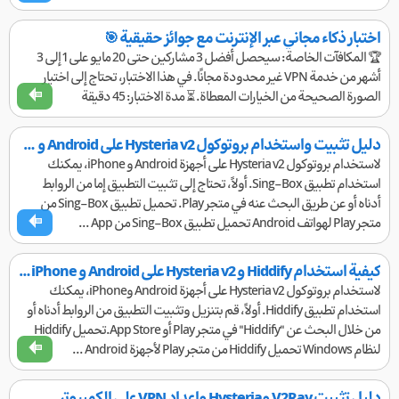
اختبار ذكاء مجاني عبر الإنترنت مع جوائز حقيقية 🎯
🏆 المكافآت الخاصة: سيحصل أفضل 3 مشاركين حتى 20 مايو على 1 إلى 3
أشهر من خدمة VPN غير محدودة مجانًا. في هذا الاختبار، تحتاج إلى اختيار
الصورة الصحيحة من الخيارات المعطاة. ⏳ مدة الاختبار: 45 دقيقة
دليل تثبيت واستخدام بروتوكول Hysteria v2 على Android و iPhone
لاستخدام بروتوكول Hysteria v2 على أجهزة Android و iPhone، يمكنك
استخدام تطبيق Sing-Box. أولاً، تحتاج إلى تثبيت التطبيق إما من الروابط
أدناه أو عن طريق البحث عنه في متجر Play. تحميل تطبيق Sing-Box من
متجر Play لهواتف Android تحميل تطبيق Sing-Box من App ...
كيفية استخدام Hiddify و Hysteria v2 على Android و iPhone | دليل شامل من NetShekan
لاستخدام بروتوكول Hysteria v2 على أجهزة Android وiPhone، يمكنك
استخدام تطبيق Hiddify. أولاً، قم بتنزيل وتثبيت التطبيق من الروابط أدناه أو
من خلال البحث عن "Hiddify" في متجر Play أو App Store.تحميل Hiddify
لنظام Windows تحميل Hiddify من متجر Play لأجهزة Android ...