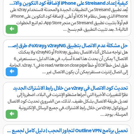
كيفية إعداد Streisand على iPhone لإضافة كود التكوين والاتصال بالإنترنت المجاني
يُعد تطبيق Streisand من التطبيقات الجيدة والمحدثة لاستخدام v2ray على
iPhone الذي يعمل بنظام iOS 14 أو أعلى. لإضافة كود التكوين على iPhone،
قم أولاً بتثبيت تطبيق Streisand من متجر App Store، ثم اتبع الخطوات
التالية:1. بعد تثبيت التطبيق، قم بنسخ ...
حل مشكلة عدم الاتصال بتطبيق v2rayNG وFoXray: طرق إصلاح خطأ EOF
هل تواجه مشاكل أثناء الاتصال بتطبيق FoXray أو v2rayNG ولا يمكنك
الاتصال؟ يمكن أن يحدث هذا لعدة أسباب. في هذا الدليل، سنستعرض 6
طرق لحل خطأ EOF أو خطأ io read/write on close pipe في v2ray. 1. الحاجة
إلى اتصال إنترنت مستقر:يمكن أن يكون الاتصال غير ...
تحديث كود الاتصال في v2ray من خلال رابط الاشتراك الجديد
نظرًا للتغييرات الأخيرة التي أجراها مشغلو الإنترنت في البلاد، اضطررنا إلى
تعديل طريقة الاتصال بشكل طفيف. لذلك، من الضروري تحديث كود الاتصال
لبروتوكول v2ray من خلال رابط الاشتراك.في جميع الرسائل الإلكترونية
المرسلة، يوجد ...
تحميل برنامج Outline VPN لتجاوز الحجب | دليل كامل لجميع الأنظمة