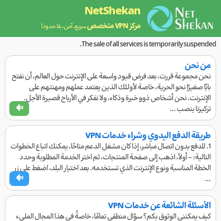
NetShekan
مركز VPN متخصص
سريع، آمن، بلا حدود!
The sale of all services is temporarily suspended.
من نحن
نحن مجموعة قررت، بعد فرض قيود واسعة على الإنترنت حول العالم، أن نفتح
بابًا صغيرًا نحو الحرية، خاصة لأولئك الذين يعتمد عملهم ومهنتهم على
الإنترنت. نحن أشخاص ذوو خبرة وذكاء، ولا نفكر في الأرباح قصيرة الأجل.
تركيزنا ينصب ...
طريقة الدفع اليدوي وشراء خدمات VPN
1. للدفع بدون اتصال مباشر، إذا كان مشغل الدعم متاحًا، يمكنك اتباع الخطوات
التالية: - أولاً، اذهب إلى صفحة المنتجات، ثم اختر الخدمة المطلوبة وحدد
الخطة المناسبة ونوع الإنترنت الذي تستخدمه. بعد اختيار البلد، اضغط على زر
...
الأسئلة الشائعة عن خدمات VPN
كيف يمكنني الوثوق بكم؟ سؤال منطقي تمامًا، خاصةً في هذا المجال المليء