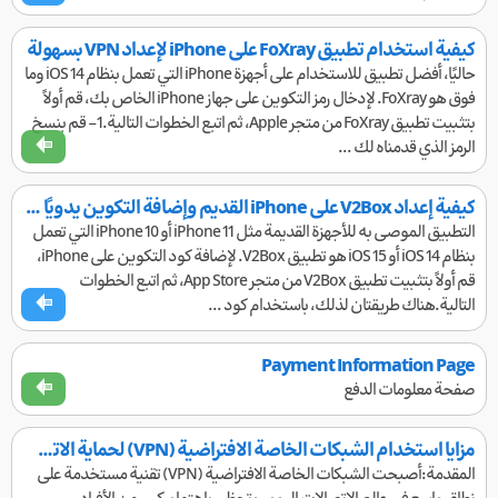
كيفية استخدام تطبيق FoXray على iPhone لإعداد VPN بسهولة
حاليًا، أفضل تطبيق للاستخدام على أجهزة iPhone التي تعمل بنظام iOS 14 وما
فوق هو FoXray. لإدخال رمز التكوين على جهاز iPhone الخاص بك، قم أولاً
بتثبيت تطبيق FoXray من متجر Apple، ثم اتبع الخطوات التالية.1- قم بنسخ
الرمز الذي قدمناه لك ...
كيفية إعداد V2Box على iPhone القديم وإضافة التكوين يدويًا أو عبر رمز QR
التطبيق الموصى به للأجهزة القديمة مثل iPhone 11 أو iPhone 10 التي تعمل
بنظام iOS 14 أو iOS 15 هو تطبيق V2Box. لإضافة كود التكوين على iPhone،
قم أولاً بتثبيت تطبيق V2Box من متجر App Store، ثم اتبع الخطوات
التالية.هناك طريقتان لذلك، باستخدام كود ...
Payment Information Page
صفحة معلومات الدفع
مزايا استخدام الشبكات الخاصة الافتراضية (VPN) لحماية الاتصال والخصوصية
المقدمة:أصبحت الشبكات الخاصة الافتراضية (VPN) تقنية مستخدمة على