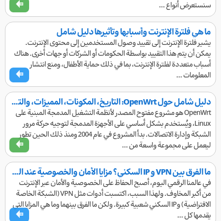
سنستعرض أنواع ...
ما هي فلترة الإنترنت وأسبابها وتأثيرها دليل شامل
يشير فلترة الإنترنت إلى تقييد وصول المستخدمين إلى محتوى الإنترنت.
يمكن أن يتم هذا التقييد بواسطة الحكومات أو الشركات أو جهات أخرى. هناك
أسباب متعددة لفلترة الإنترنت، بما في ذلك حماية الأطفال، ومنع انتشار
المعلومات ...
دليل شامل حول OpenWrt: التاريخ، المكونات، المميزات، والتطبيقات
OpenWrt هو مشروع مفتوح المصدر لأنظمة التشغيل المدمجة المبنية على
Linux، ويُستخدم بشكل أساسي على الأجهزة المدمجة لتوجيه حركة مرور
الشبكة وإدارة الاتصالات. بدأ المشروع في عام 2004 ومنذ ذلك الحين تطور
ليعمل على مجموعة واسعة من ...
ما الفرق بين VPN و IP السكني؟ مزايا الأمان والخصوصية عند التصفح | NetShekan
في عالمنا الرقمي اليوم، أصبح الحفاظ على الخصوصية والأمان عبر الإنترنت
من أكبر المخاوف. ولهذا السبب، اكتسبت أدوات مثل VPN (الشبكة الخاصة
الافتراضية) وIP السكني شعبية كبيرة. ولكن ما الفرق بينهما وما هي المزايا التي
يقدمها كل ...