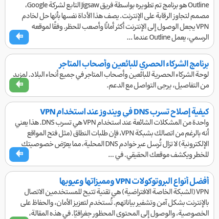
Outline هو برنامج تم تطويره بواسطة فريق Jigsaw التابع لشركة Google،
مصمم لتجاوز الرقابة على الإنترنت. يصف هذا الأداة نفسها بأنها حل لخادم
VPN يجعل الوصول إلى الإنترنت أكثر أمانًا وأصعب للحظر. وفقًا لموقعه
الرسمي، يعمل Outline عندما ...
برنامج الشركاء الحصري للبائعين وأصحاب المتاجر
لوحة الشركاء الحصرية للبائعين وأصحاب المتاجر في جميع أنحاء البلاد. لمزيد
من التفاصيل، يرجى التواصل مع الدعم.
كيفية إصلاح تسرب DNS في ويندوز عند استخدام VPN
واحدة من المشكلات الشائعة عند استخدام VPN هي تسرب DNS. هذا يعني
أنه بالرغم من اتصالك بشبكة VPN، فإن طلبات النطاق (مثل فتح المواقع
الإلكترونية) لا تزال تُرسل عبر خوادم DNS المحلية، مما يعرّض خصوصيتك
للخطر ويكشف موقعك الحقيقي. في ...
أفضل أنواع البروتوكولات VPN ومميزاتها وعيوبها
VPN (الشبكة الخاصة الافتراضية) هي تقنية تتيح للمستخدمين الاتصال
بالإنترنت بشكل آمن وتشفير بياناتهم. تُستخدم لتعزيز الأمان، والحفاظ على
الخصوصية، والوصول إلى المحتوى المحظور جغرافيًا. في هذه المقالة،