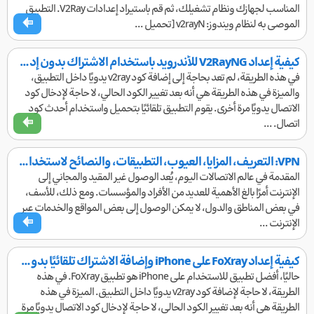
المناسب لجهازك ونظام تشغيلك، ثم قم باستيراد إعدادات V2Ray. التطبيق
الموصى به لنظام ويندوز: v2rayN [تحميل ...
كيفية إعداد V2RayNG للأندرويد باستخدام الاشتراك بدون إدخال كود يدوي
في هذه الطريقة، لم تعد بحاجة إلى إضافة كود v2ray يدويًا داخل التطبيق،
والميزة في هذه الطريقة هي أنه بعد تغيير الكود الحالي، لا حاجة لإدخال كود
الاتصال يدويًا مرة أخرى. يقوم التطبيق تلقائيًا بتحميل واستخدام أحدث كود
اتصال. ...
VPN: التعريف، المزايا، العيوب، التطبيقات، والنصائح لاستخدام الإنترنت بحرية وأمان
المقدمة في عالم الاتصالات اليوم، يُعد الوصول غير المقيد والمجاني إلى
الإنترنت أمرًا بالغ الأهمية للعديد من الأفراد والمؤسسات. ومع ذلك، للأسف،
في بعض المناطق والدول، لا يمكن الوصول إلى بعض المواقع والخدمات عبر
الإنترنت ...
كيفية إعداد FoXray على iPhone وإضافة الاشتراك تلقائيًا بدون كود يدوي
حاليًا، أفضل تطبيق للاستخدام على iPhone هو تطبيق FoXray. في هذه
الطريقة، لا حاجة لإضافة كود v2ray يدويًا داخل التطبيق. الميزة في هذه
الطريقة هي أنه بعد تغيير الكود الحالي، لا حاجة لإدخال كود الاتصال يدويًا مرة