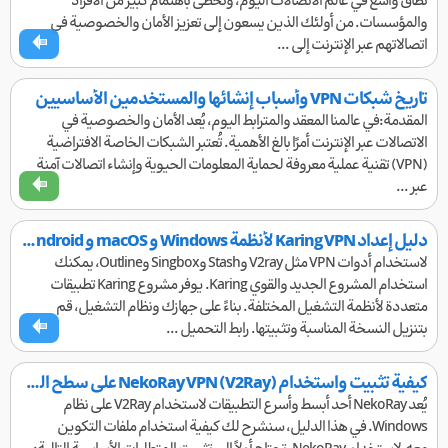
نطاق واسع في عالم الاتصالات اليوم، وتحظى باهتمام كبير من الأفراد
والمؤسسات. من أولئك الذين يسعون إلى تعزيز الأمان والخصوصية في
اتصالاتهم عبر الإنترنت إلى ...
تاريخ شبكات VPN وأسباب إنشائها والمستخدمين الأساسيين
المقدمة:في عالمنا المعقد والمترابط اليوم، يُعد الأمان والخصوصية في
الاتصالات عبر الإنترنت أمرًا بالغ الأهمية. تُعتبر الشبكات الخاصة الافتراضية
(VPN) تقنية عملية معروفة لحماية المعلومات الحيوية وإنشاء اتصالات آمنة
عبر ...
دليل إعداد Karing VPN لأنظمة Windows و macOS و Android و iOS
لاستخدام أدوات VPN مثل V2ray وStash وSingbox وOutline، يمكنك
استخدام المشروع الجديد والقوي Karing. يوفر مشروع Karing تطبيقات
متعددة لأنظمة التشغيل المختلفة. بناءً على جهازك ونظام التشغيل، قم
بتنزيل النسخة المناسبة وتثبيتها. رابط التحميل ...
كيفية تثبيت واستخدام NekoRay VPN (V2Ray) على سطح المكتب
يُعد NekoRay أحد أبسط وأسرع التطبيقات لاستخدام V2Ray على نظام
Windows. في هذا الدليل، سنشرح لك كيفية استخدام ملفات التكوين