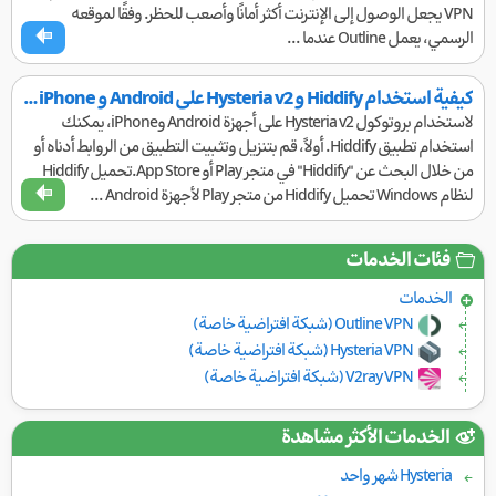
VPN يجعل الوصول إلى الإنترنت أكثر أمانًا وأصعب للحظر. وفقًا لموقعه
الرسمي، يعمل Outline عندما ...
كيفية استخدام Hiddify و Hysteria v2 على Android و iPhone | دليل شامل من NetShekan
لاستخدام بروتوكول Hysteria v2 على أجهزة Android وiPhone، يمكنك
استخدام تطبيق Hiddify. أولاً، قم بتنزيل وتثبيت التطبيق من الروابط أدناه أو
من خلال البحث عن "Hiddify" في متجر Play أو App Store.تحميل Hiddify
لنظام Windows تحميل Hiddify من متجر Play لأجهزة Android ...
فئات الخدمات
الخدمات
Outline VPN (شبكة افتراضية خاصة)
Hysteria VPN (شبكة افتراضية خاصة)
V2ray VPN (شبكة افتراضية خاصة)
الخدمات الأكثر مشاهدة
Hysteria شهر واحد