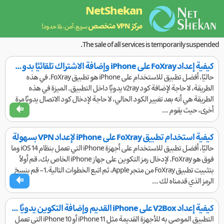
NetShekan
مركز VPN متخصص
سريع، آمن، بلا حدود!
The sale of all services is temporarily suspended.
كيفية إعداد FoXray على iPhone وإضافة الاشتراك تلقائيًا بدون كود يدوي
حاليًا، أفضل تطبيق للاستخدام على iPhone هو تطبيق FoXray. في هذه
الطريقة، لا حاجة لإضافة كود v2ray يدويًا داخل التطبيق. الميزة في هذه
الطريقة هي أنه بعد تغيير الكود الحالي، لا حاجة لإدخال كود الاتصال يدويًا مرة
أخرى، حيث يقوم ...
كيفية استخدام تطبيق FoXray على iPhone لإعداد VPN بسهولة
حاليًا، أفضل تطبيق للاستخدام على أجهزة iPhone التي تعمل بنظام iOS 14 وما
فوق هو FoXray. لإدخال رمز التكوين على جهاز iPhone الخاص بك، قم أولاً
بتثبيت تطبيق FoXray من متجر Apple، ثم اتبع الخطوات التالية.1- قم بنسخ
الرمز الذي قدمناه لك ...
كيفية إعداد V2Box على iPhone القديم وإضافة التكوين يدويًا أو عبر رمز QR
التطبيق الموصى به للأجهزة القديمة مثل iPhone 11 أو iPhone 10 التي تعمل