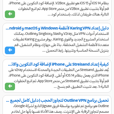
بنظام iOS 14 أو iOS 15 هو تطبيق V2Box. لإضافة كود التكوين على iPhone،
قم أولاً بتثبيت تطبيق V2Box من متجر App Store، ثم اتبع الخطوات
التالية.هناك طريقتان لذلك، باستخدام كود ...
دليل إعداد Karing VPN لأنظمة Windows و macOS و Android و iOS
لاستخدام أدوات VPN مثل V2ray وStash وSingbox وOutline، يمكنك
استخدام المشروع الجديد والقوي Karing. يوفر مشروع Karing تطبيقات
متعددة لأنظمة التشغيل المختلفة. بناءً على جهازك ونظام التشغيل، قم
بتنزيل النسخة المناسبة وتثبيتها. رابط التحميل ...
كيفية إعداد Streisand على iPhone لإضافة كود التكوين والاتصال بالإنترنت المجاني
يُعد تطبيق Streisand من التطبيقات الجيدة والمحدثة لاستخدام v2ray على
iPhone الذي يعمل بنظام iOS 14 أو أعلى. لإضافة كود التكوين على iPhone،
قم أولاً بتثبيت تطبيق Streisand من متجر App Store، ثم اتبع الخطوات
التالية:1. بعد تثبيت التطبيق، قم بنسخ ...
تحميل برنامج Outline VPN لتجاوز الحجب | دليل كامل لجميع الأنظمة
Outline هو برنامج تم تطويره بواسطة فريق Jigsaw التابع لشركة Google،
مصمم لتجاوز الرقابة على الإنترنت. يصف هذا الأداة نفسها بأنها حل لخادم