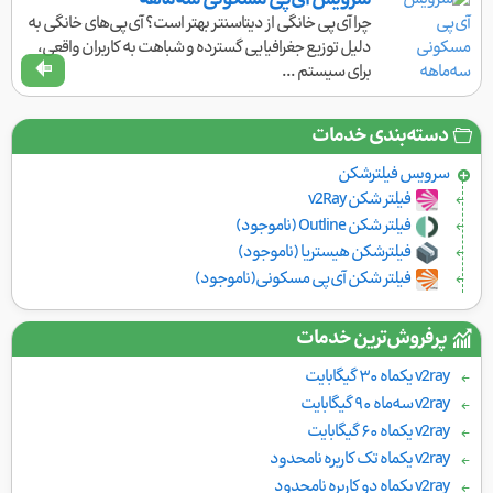
سرویس آی‌پی مسکونی سه‌ماهه
چرا آی‌پی خانگی از دیتاسنتر بهتر است؟ آی‌پی‌های خانگی به
دلیل توزیع جغرافیایی گسترده و شباهت به کاربران واقعی،
برای سیستم ...
دسته‌بندی خدمات
سرویس فیلتر‌شکن
فیلتر شکن v2Ray
فیلتر شکن Outline (ناموجود)
فیلترشکن هیستریا (ناموجود)
فیلتر شکن آی‌پی مسکونی(ناموجود)
پرفروش‌ترین خدمات
v2ray یکماه ۳۰ گیگابایت
v2ray سه‌ماه ۹۰ گیگابایت
v2ray یکماه ۶۰ گیگابایت
v2ray یکماه تک کاربره نامحدود
v2ray یکماه دو کاربره نامحدود