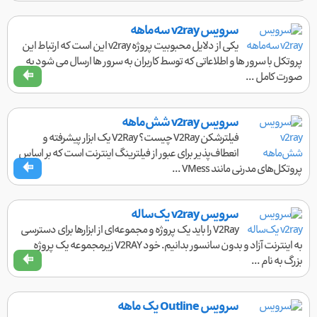
سرویس v2ray سه‌ماهه
یکی از دلایل محبوبیت پروژه v2ray این است که ارتباط این
پروتکل با سرور ها و اطلاعاتی که توسط کاربران به سرور ها ارسال می شود به
صورت کامل ...
سرویس v2ray شش‌ماهه
فیلترشکن V2Ray چیست؟ V2Ray یک ابزار پیشرفته و
انعطاف‌پذیر برای عبور از فیلترینگ اینترنت است که بر اساس
پروتکل‌های مدرنی مانند VMess ...
سرویس v2ray یک‌ساله
V2Ray را باید یک پروژه و مجموعه‌ای از ابزارها برای دسترسی
به اینترنت آزاد و بدون سانسور بدانیم. خود V2RAY زیرمجموعه یک پروژه
بزرگ به نام ...
سرویس Outline یک ماهه