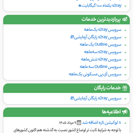
v2ray یکماه ۱۰۰ گیگابایت🔥
پربازدیدترین خدمات
سرویس v2ray یک‌ماهه
سرویس v2ray رایگان آزمایشی🎁
سرویس Outline یک ماهه
سرویس v2ray سه‌ماهه
سرویس v2ray شش‌ماهه
سرویس Outline سه ماهه
سرویس آی‌پی مسکونی یک‌ماهه
خدمات رایگان
سرویس v2ray رایگان آزمایشی🎁
اطلاعیه‌ها
۸ لوکیشن تازه اضافه شد
٩ مرداد ١۴۰۵
با توجه به شرایط ثابت تر اوضاع کشور نصبت به گذشته هم اکنون کشورهای