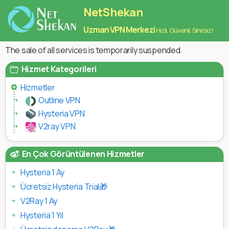
NetShekan
Uzman VPN Merkezi
Hızlı, Güvenli, Sınırsız!
The sale of all services is temporarily suspended.
Hizmet Kategorileri
Hizmetler
Outline VPN
Hysteria VPN
V2ray VPN
En Çok Görüntülenen Hizmetler
Hysteria 1 Ay
Ücretsiz Hysteria Trial🎁
V2Ray 1 Ay
Hysteria 1 Yıl