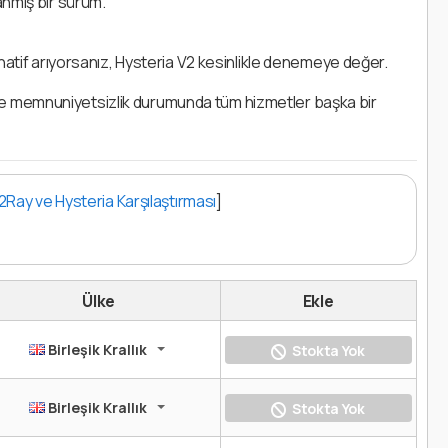
anmış bir sürüm.
rnatif arıyorsanız, Hysteria V2 kesinlikle denemeye değer.
ve memnuniyetsizlik durumunda tüm hizmetler başka bir
2Ray ve Hysteria Karşılaştırması
]
Ülke
Ekle
Birleşik Krallık
Stokta Yok
Birleşik Krallık
Stokta Yok