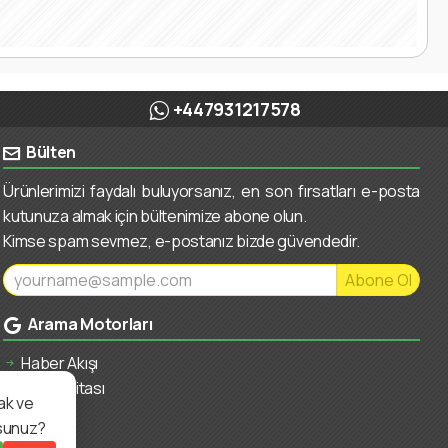
+447931217578
Bülten
Ürünlerimizi faydalı buluyorsanız, en son fırsatları e-posta
kutunuza almak için bültenimize abone olun.
Kimse spam sevmez, e-postanız bizde güvendedir.
Abone Ol
Arama Motorları
Haber Akışı
Site Haritası
ak ve
usunuz?