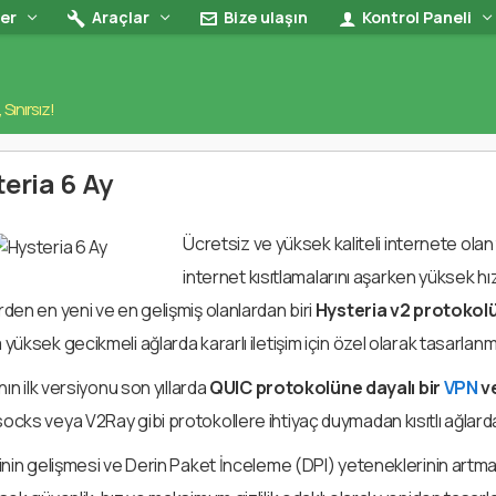
ler
Araçlar
Bize ulaşın
Kontrol Paneli
, Sınırsız!
eria 6 Ay
Ücretsiz ve yüksek kaliteli internete olan t
internet kısıtlamalarını aşarken yüksek h
en en yeni ve en gelişmiş olanlardan biri
Hysteria v2 protokol
üksek gecikmeli ağlarda kararlı iletişim için özel olarak tasarlanmı
nın ilk versiyonu son yıllarda
QUIC protokolüne dayalı bir
VPN
ve
ks veya V2Ray gibi protokollere ihtiyaç duymadan kısıtlı ağlarda ça
nin gelişmesi ve Derin Paket İnceleme (DPI) yeteneklerinin artmas