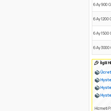
6 Ay 900 
6 Ay 1200
6 Ay 1500
6 Ay 3000
İlgili
Ücret
Hyste
Hyste
Hyster
Hizmeti P