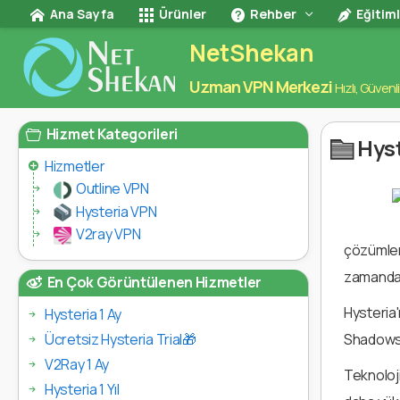
Ana Sayfa
Ürünler
Rehber
Eğitim
NetShekan
Uzman VPN Merkezi
Hızlı, Güvenli
Hizmet Kategorileri
Hyst
Hizmetler
Outline VPN
Hysteria VPN
V2ray VPN
çözümlerd
zamanda y
En Çok Görüntülenen Hizmetler
Hysteria'
Hysteria 1 Ay
Shadowsoc
Ücretsiz Hysteria Trial🎁
V2Ray 1 Ay
Teknoloji
Hysteria 1 Yıl