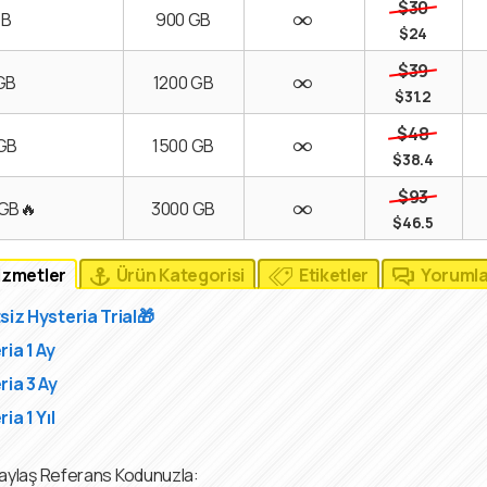
$30
GB
900 GB
$24
$39
 GB
1200 GB
$31.2
$48
 GB
1500 GB
$38.4
$93
 GB🔥
3000 GB
$46.5
 Hizmetler
Ürün Kategorisi
Etiketler
Yorumla
siz Hysteria Trial🎁
ria 1 Ay
ria 3 Ay
ia 1 Yıl
aylaş Referans Kodunuzla: