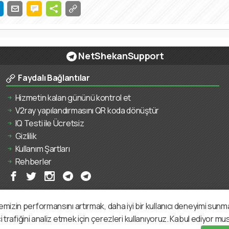
NetShekanSupport
Faydalı Bağlantılar
Hizmetin kalan gününü kontrol et
V2ray yapılandırmasını QR koda dönüştür
IQ Testi ile Ücretsiz
Gizlilik
Kullanım Şartları
Rehberler
mizin performansını artırmak, daha iyi bir kullanıcı deneyimi sunm
i trafiğini analiz etmek için çerezleri kullanıyoruz. Kabul ediyor m