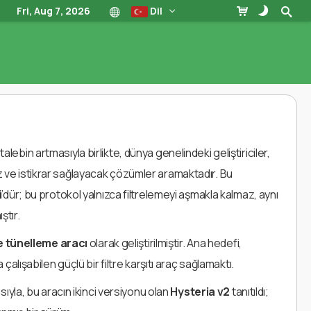
Fri, Aug 7, 2026
Dil
alebin artmasıyla birlikte, dünya genelindeki geliştiriciler,
ız ve istikrar sağlayacak çözümler aramaktadır. Bu
ü
’dür; bu protokol yalnızca filtrelemeyi aşmakla kalmaz, aynı
ştır.
 tünelleme aracı
olarak geliştirilmiştir. Ana hedefi,
lışabilen güçlü bir filtre karşıtı araç sağlamaktı.
ıyla, bu aracın ikinci versiyonu olan
Hysteria v2
tanıtıldı;