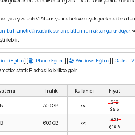
ek güvenlik, hız ve maksimum gizlilik odaklı olarak yeniden tasarl
l, yavaş ve eski VPN’lerin yerine hızlı ve düşük gecikmeli bir alte
n, bu hizmeti dünyada ilk sunan platform olmaktan gurur duyar
, 
irilebilir.
roid Eğitimi
] [
iPhone Eğitimi
] [
Windows Eğitimi
] [
Outline, V
metler statik IP adresi ile birlikte gelir.
ysteria
Trafik
Kullanıcı
Fiyat
$12
GB
300 GB
$9.6
$21
GB
600 GB
$16.8