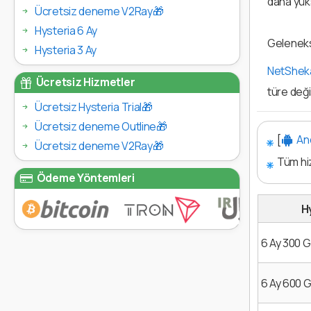
daha yüks
Ücretsiz deneme V2Ray🎁
Hysteria 6 Ay
Gelenekse
Hysteria 3 Ay
NetSheka
Ücretsiz Hizmetler
türe değişt
Ücretsiz Hysteria Trial🎁
Ücretsiz deneme Outline🎁
[
And
Ücretsiz deneme V2Ray🎁
Tüm hiz
Ödeme Yöntemleri
H
6 Ay 300 
6 Ay 600 