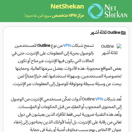
NetShekan
مركز VPN متخصص
سريع، آمن، بلا حدود!
Outline ثلاثة أشهر
تسمح شبكات
VPN
من نوع
Outline
للمستخدمين
بالوصول بحرية إلى المعلومات على الإنترنت، حتى في
الحالات التي يكون فيها الإنترنت غير متاح أو تكون
بعض المواقع محجوبة. هذه الأدوات، بفضل سرعتها العالية، وحمايتها
لخصوصية المستخدمين، وسهولة استخدامها، تُعد خيارًا ممتازًا لمن
يبحث عن وسيلة بسيطة وموثوقة للوصول إلى المعلومات عبر الإنترنت.
تُعد شبكات Outline
VPN
أدوات تمكّن مستخدمي الإنترنت من الوصول
إلى المحتوى المحجوب أو المقيّد من قبل الحكومات أو المؤسسات.
وتُعد هذه التقنية ضرورية ليس فقط للأفراد الذين يعيشون في دول
تعاني من رقابة على الإنترنت، بل أيضًا لأولئك الذين يحتاجون إلى إخفاء
عنوان IP الخاص بهم بسبب مخاوف أمنية أو رغبة في حماية