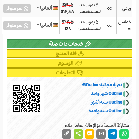
۴ بدون حد
$۱۹٫۵
رباعي
ألمانيا
غير متوفر
للمستخدمين
$۱۶٫۵۷
خماسي
۵ بدون حد
$۲۲٫۵
ألمانيا
غير متوفر
🔥
للمستخدمين
$۱۸
خدمات ذات صلة
فئة المنتج
الوسوم
التعليقات
تجربة مجانية Outline🎁
Outline شهر واحد
Outline ستة أشهر
Outline سنة واحدة
مشاركة الخدمة برمز الإحالة الخاص بك: