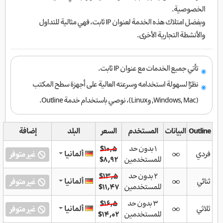
الخصوصية.
وبفضل امتلاك هذه الخدمة لعنوان IP ثابت، فهي مثالية للتداول
والأنشطة التجارية الأخرى.
تأتي جميع الخدمات مع عنوان IP ثابت.
نظرًا لسهولة استخدامه وسرعته العالية على أجهزة سطح المكتب
(Windows, Mac, وLinux)، نوصي باستخدام خدمة Outline.
Outline
البيانات
المستخدم
السعر
البلد
إضافة
۱ بدون حد
$۱۰٫۵
فردي
ألمانيا
غير متوفر
للمستخدمين
$۸٫۹۲
۲ بدون حد
$۱۳٫۵
ثنائي
ألمانيا
غير متوفر
للمستخدمين
$۱۱٫۴۷
۳ بدون حد
$۱۶٫۵
ثلاثي
ألمانيا
غير متوفر
للمستخدمين
$۱۴٫۰۲