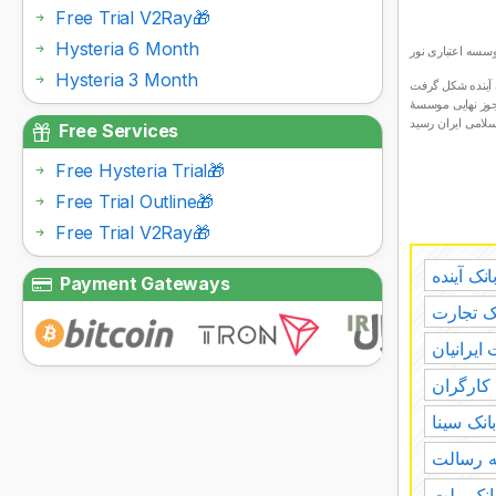
Free Trial V2Ray🎁
Hysteria 6 Month
Hysteria 3 Month
اسیس موسسهٔ اعتباری نور از سوی بانک مرکزی صادر شد. پس از آن در تاریخ 18 اردیبهشت 1394 این موسسه به ثبت شرکت‌ها رسید و نهایتا در تاریخ 11 تیر ماه 1394 مجوز نهایی موسسهٔ
Free Services
Free Hysteria Trial🎁
Free Trial Outline🎁
Free Trial V2Ray🎁
نک آینده
Payment Gateways
ک تجارت
ایرانیان
 کارگران
انک سینا
ه رسالت
انک ملت