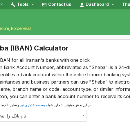
Tools
Contact us
Dashboard
Thu
ecure, Borderless!
ba (IBAN) Calculator
IBAN for all Iranian's banks with one click
an Bank Account Number, abbreviated as "Sheba", is a 24-di
dentifies a bank account within the entire Iranian banking sys
intances and business partners can use "Sheba" to electron
ame, branch name or code, account type, or similar informa
ction, you can enter a bank account number to receive its 
و سایر بانک‌ها را محاسبه نمایید.
در این بخش میتوانید شماره شبا
موسسه اعتباری نور
نام بانک را انت