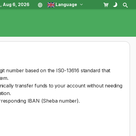
, Aug 6, 2026
Language
git number based on the ISO-13616 standard that
tem.
ically transfer funds to your account without needing
tion.
corresponding IBAN (Sheba number).