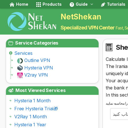
Home
Products
Guide
Tutorials
NetShekan
Specialized VPN Center
Fast, S
Service Categories
She
Services
Calculate 
Outline VPN
The Irani
Hysteria VPN
uniquely i
V2ray VPN
Your acqua
the bank n
Most Viewed Services
In this se
Hysteria 1 Month
Free Hysteria Trial🎁
خاب کنید
V2Ray 1 Month
Hysteria 1 Year