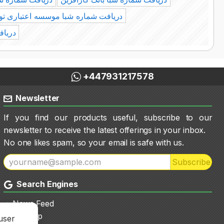
دریافت شماره شبا موسسه اعتباری ت
دریاف
+447931217578
Newsletter
If you find our products useful, subscribe to our
newsletter to receive the latest offerings in your inbox.
No one likes spam, so your email is safe with us.
Subscribe
Search Engines
News Feed
Sitemap
user