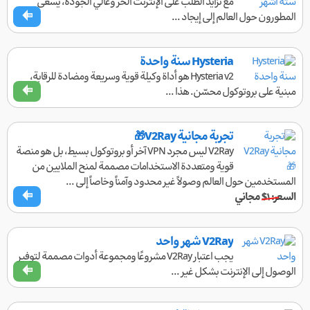
مع تزايد الطلب على الإنترنت الحر وعالي الجودة، يسعى
المطورون حول العالم إلى إيجاد ...
Hysteria سنة واحدة
Hysteria v2 هو أداة وكيلة قوية وسريعة ومضادة للرقابة،
مبنية على بروتوكول محسّن. هذا ...
تجربة مجانية V2Ray🎁
V2Ray ليس مجرد VPN آخر أو بروتوكول بسيط، بل هو منصة
قوية ومتعددة الاستخدامات مصممة لمنح الملايين من
المستخدمين حول العالم وصولاً غير محدود وآمناً وخاصاً إلى ...
السعر:
$۱
مجاني
V2Ray شهر واحد
يجب اعتبار V2Ray مشروعًا ومجموعة أدوات مصممة لتوفير
الوصول إلى الإنترنت بشكل غير ...