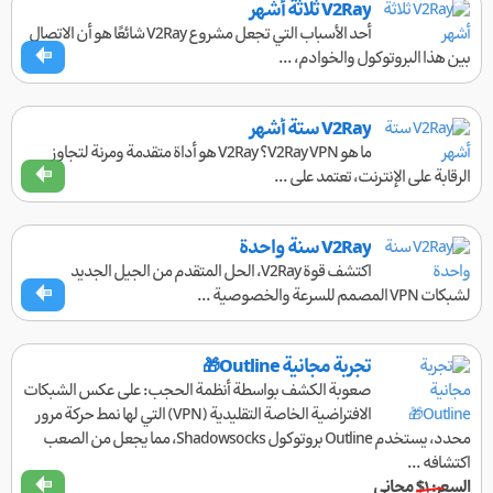
V2Ray ثلاثة أشهر
أحد الأسباب التي تجعل مشروع V2Ray شائعًا هو أن الاتصال
بين هذا البروتوكول والخوادم، ...
V2Ray ستة أشهر
ما هو V2Ray VPN؟ V2Ray هو أداة متقدمة ومرنة لتجاوز
الرقابة على الإنترنت، تعتمد على ...
V2Ray سنة واحدة
اكتشف قوة V2Ray، الحل المتقدم من الجيل الجديد
لشبكات VPN المصمم للسرعة والخصوصية ...
تجربة مجانية Outline🎁
صعوبة الكشف بواسطة أنظمة الحجب: على عكس الشبكات
الافتراضية الخاصة التقليدية (VPN) التي لها نمط حركة مرور
محدد، يستخدم Outline بروتوكول Shadowsocks، مما يجعل من الصعب
اكتشافه ...
السعر:
$۱
مجاني