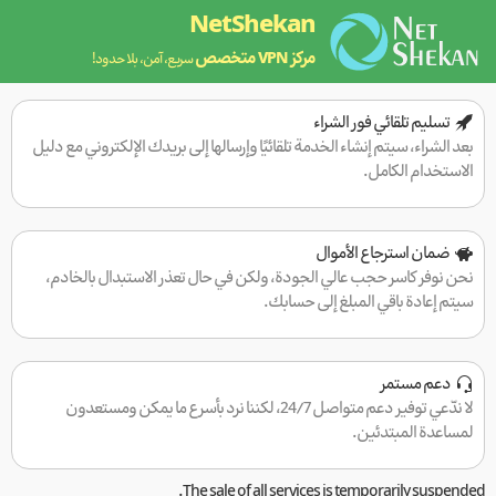
NetShekan
مركز VPN متخصص
سريع، آمن، بلا حدود!
تسليم تلقائي فور الشراء
بعد الشراء، سيتم إنشاء الخدمة تلقائيًا وإرسالها إلى بريدك الإلكتروني مع دليل
الاستخدام الكامل.
ضمان استرجاع الأموال
نحن نوفر كاسر حجب عالي الجودة، ولكن في حال تعذر الاستبدال بالخادم،
سيتم إعادة باقي المبلغ إلى حسابك.
دعم مستمر
لا ندّعي توفير دعم متواصل 24/7، لكننا نرد بأسرع ما يمكن ومستعدون
لمساعدة المبتدئين.
The sale of all services is temporarily suspended.