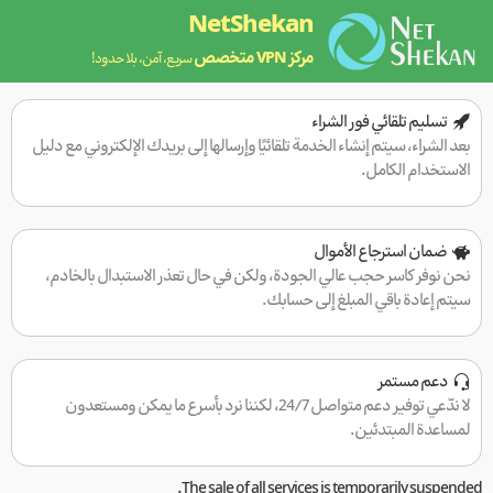
NetShekan
مركز VPN متخصص
سريع، آمن، بلا حدود!
تسليم تلقائي فور الشراء
بعد الشراء، سيتم إنشاء الخدمة تلقائيًا وإرسالها إلى بريدك الإلكتروني مع دليل
الاستخدام الكامل.
ضمان استرجاع الأموال
نحن نوفر كاسر حجب عالي الجودة، ولكن في حال تعذر الاستبدال بالخادم،
سيتم إعادة باقي المبلغ إلى حسابك.
دعم مستمر
لا ندّعي توفير دعم متواصل 24/7، لكننا نرد بأسرع ما يمكن ومستعدون
لمساعدة المبتدئين.
The sale of all services is temporarily suspended.