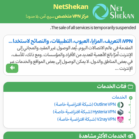
NetShekan
مركز VPN متخصص
سريع، آمن، بلا حدود!
The sale of all services is temporarily suspended.
VPN: التعريف، المزايا، العيوب، التطبيقات، والنصائح لاستخدام الإنترنت بحرية وأمان
المقدمة في عالم الاتصالات اليوم، يُعد الوصول غير المقيد والمجاني إلى
الإنترنت أمرًا بالغ الأهمية للعديد من الأفراد والمؤسسات. ومع ذلك، للأسف،
في بعض المناطق والدول، لا يمكن الوصول إلى بعض المواقع والخدمات عبر
الإنترنت ...
فئات الخدمات
الخدمات
Outline VPN (شبكة افتراضية خاصة)
Hysteria VPN (شبكة افتراضية خاصة)
V2ray VPN (شبكة افتراضية خاصة)
الخدمات الأكثر مشاهدة