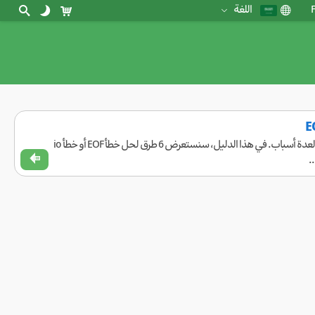
F
اللغة
هل تواجه مشاكل أثناء الاتصال بتطبيق FoXray أو v2rayNG ولا يمكنك الاتصال؟ يمكن أن يحدث هذا لعدة أسباب. في هذا الدليل، سنستعرض 6 طرق لحل خطأ EOF أو خطأ io