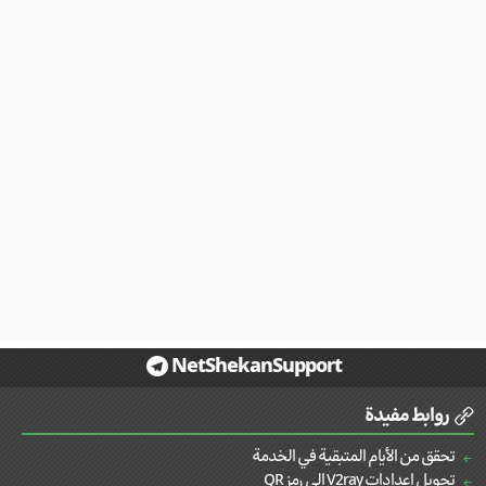
NetShekanSupport
روابط مفيدة
تحقق من الأيام المتبقية في الخدمة
تحويل إعدادات V2ray إلى رمز QR