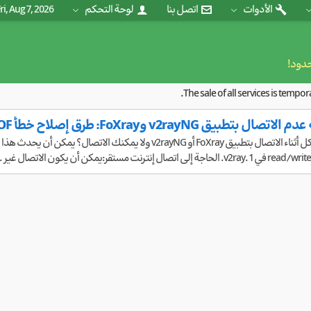
الأدوات
اتصل بنا
لوحة التحكم
ri, Aug 7, 2026
حدود!
The sale of all services is tempo
بتطبيق v2rayNG وFoXray: طرق إصلاح خطأ EOF
 إنترنت مستقر:يمكن أن يكون الاتصال غير ...