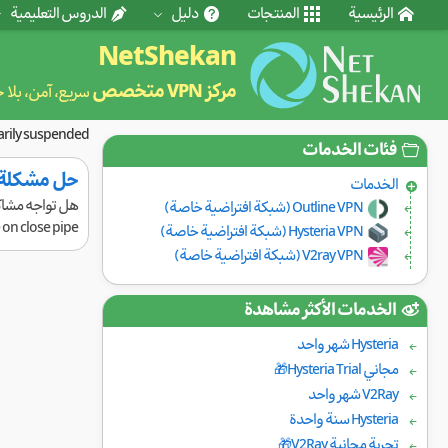
الرئيسية
المنتجات
دليل
الدروس التعليمية
NetShekan
مركز VPN متخصص
سريع، آمن، بلا 
rarily suspended.
فئات الخدمات
حل مشكلة عدم الاتصال 
الخدمات
Outline VPN (شبكة افتراضية خاصة)
read/write on close pipe في v2ray. 1. الحاجة إلى اتصال
Hysteria VPN (شبكة افتراضية خاصة)
V2ray VPN (شبكة افتراضية خاصة)
الخدمات الأكثر مشاهدة
Hysteria شهر واحد
مجاني Hysteria Trial🎁
V2Ray شهر واحد
Hysteria سنة واحدة
تجربة مجانية V2Ray🎁