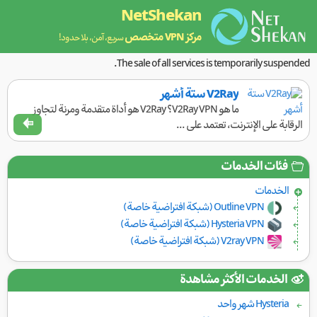
NetShekan
مركز VPN متخصص
سريع، آمن، بلا حدود!
The sale of all services is temporarily suspended.
V2Ray ستة أشهر
ما هو V2Ray VPN؟ V2Ray هو أداة متقدمة ومرنة لتجاوز
الرقابة على الإنترنت، تعتمد على ...
فئات الخدمات
الخدمات
Outline VPN (شبكة افتراضية خاصة)
Hysteria VPN (شبكة افتراضية خاصة)
V2ray VPN (شبكة افتراضية خاصة)
الخدمات الأكثر مشاهدة
Hysteria شهر واحد