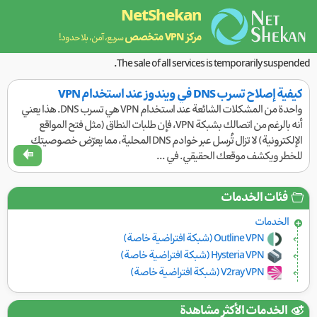
NetShekan
مركز VPN متخصص
سريع، آمن، بلا حدود!
The sale of all services is temporarily suspended.
كيفية إصلاح تسرب DNS في ويندوز عند استخدام VPN
واحدة من المشكلات الشائعة عند استخدام VPN هي تسرب DNS. هذا يعني
أنه بالرغم من اتصالك بشبكة VPN، فإن طلبات النطاق (مثل فتح المواقع
الإلكترونية) لا تزال تُرسل عبر خوادم DNS المحلية، مما يعرّض خصوصيتك
للخطر ويكشف موقعك الحقيقي. في ...
فئات الخدمات
الخدمات
Outline VPN (شبكة افتراضية خاصة)
Hysteria VPN (شبكة افتراضية خاصة)
V2ray VPN (شبكة افتراضية خاصة)
الخدمات الأكثر مشاهدة