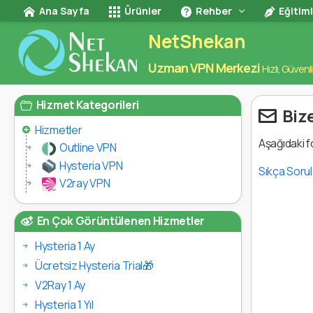
Ana Sayfa
Ürünler
Rehber
Eğitim
NetShekan
Uzman VPN Merkezi
Hızlı, Güvenli
Hizmet Kategorileri
Bize
Hizmetler
Aşağıdaki f
Outline VPN
Hysteria VPN
Sıkça Sorul
V2ray VPN
En Çok Görüntülenen Hizmetler
Hysteria 1 Ay
Ücretsiz Hysteria Trial🎁
V2Ray 1 Ay
Hysteria 1 Yıl