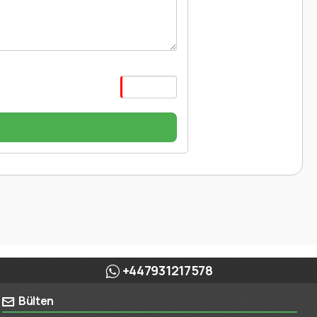
r
+447931217578
Bülten