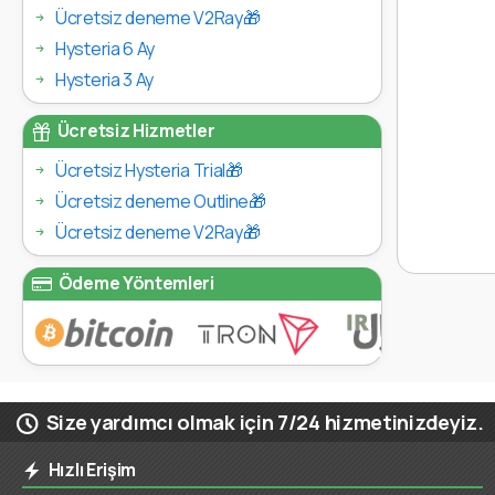
Ücretsiz deneme V2Ray🎁
Hysteria 6 Ay
Hysteria 3 Ay
Ücretsiz Hizmetler
Ücretsiz Hysteria Trial🎁
Ücretsiz deneme Outline🎁
Ücretsiz deneme V2Ray🎁
Ödeme Yöntemleri
Size yardımcı olmak için 7/24 hizmetinizdeyiz.
Hızlı Erişim