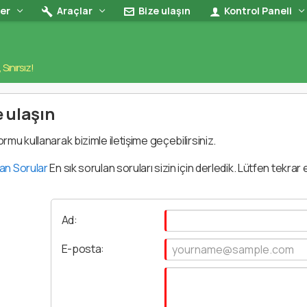
ler
Araçlar
Bize ulaşın
Kontrol Paneli
, Sınırsız!
 ulaşın
ormu kullanarak bizimle iletişime geçebilirsiniz.
an Sorular
En sık sorulan soruları sizin için derledik. Lütfen tekr
Ad:
E-posta: